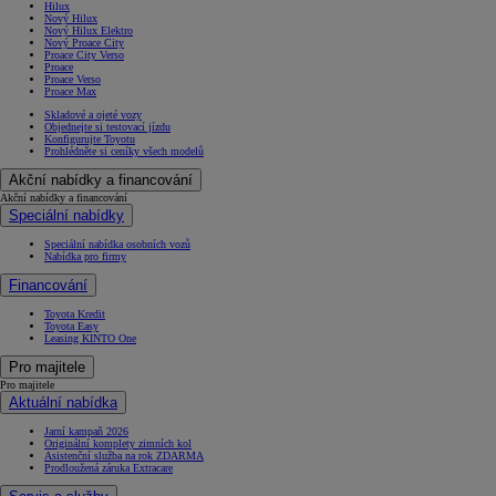
Hilux
Nový Hilux
Nový Hilux Elektro
Nový Proace City
Proace City Verso
Proace
Proace Verso
Proace Max
Skladové a ojeté vozy
Objednejte si testovací jízdu
Konfigurujte Toyotu
Prohlédněte si ceníky všech modelů
Akční nabídky a financování
Akční nabídky a financování
Speciální nabídky
Speciální nabídka osobních vozů
Nabídka pro firmy
Financování
Toyota Kredit
Toyota Easy
Leasing KINTO One
Pro majitele
Pro majitele
Aktuální nabídka
Jarní kampaň 2026
Originální komplety zimních kol
Asistenční služba na rok ZDARMA
Prodloužená záruka Extracare