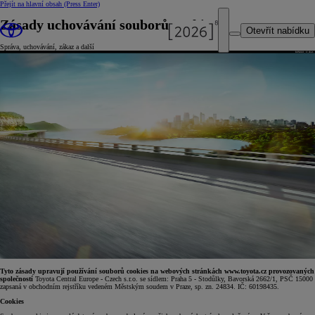
Přejít na hlavní obsah
(Press Enter)
Zásady uchovávání souborů cookie
Otevřít nabídku
Správa, uchovávání, zákaz a další
Tyto zásady upravují používání souborů cookies na webových stránkách www.toyota.cz provozovaných
společností
Toyota Central Europe - Czech s.r.o. se sídlem: Praha 5 - Stodůlky, Bavorská 2662/1, PSČ 15000
zapsaná v obchodním rejstříku vedeném Městským soudem v Praze, sp. zn. 24834. IČ: 60198435.
Cookies