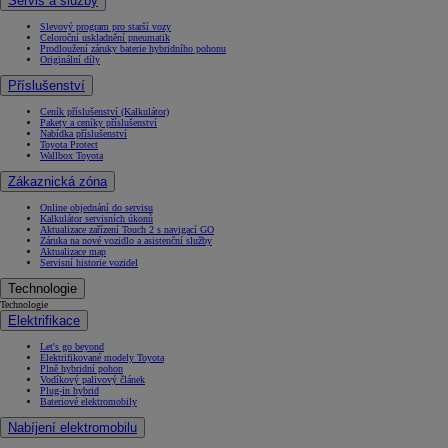
Servis a služby
Slevový program pro starší vozy
Celoroční uskladnění pneumatik
Prodloužení záruky baterie hybridního pohonu
Originální díly
Příslušenství
Ceník příslušenství (Kalkulátor)
Pakety a ceníky příslušenství
Nabídka příslušenství
Toyota Protect
Wallbox Toyota
Zákaznická zóna
Online objednání do servisu
Kalkulátor servisních úkonů
Aktualizace zařízení Touch 2 s navigací GO
Záruka na nové vozidlo a asistenční služby
Aktualizace map
Servisní historie vozidel
Technologie
Technologie
Elektrifikace
Let's go beyond
Elektrifikované modely Toyota
Plně hybridní pohon
Vodíkový palivový článek
Plug-in hybrid
Bateriové elektromobily
Nabíjení elektromobilu