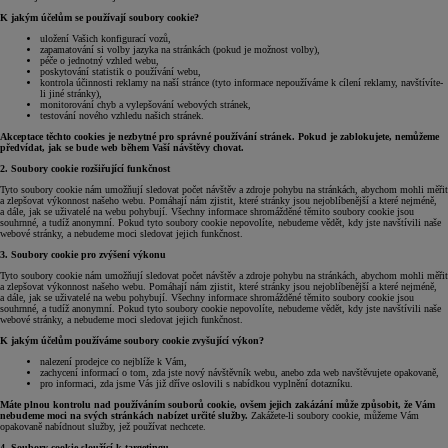
K jakým účelům se používají soubory cookie?
uložení Vašich konfigurací vozů,
zapamatování si volby jazyka na stránkách (pokud je možnost volby),
péče o jednotný vzhled webu,
poskytování statistik o používání webu,
kontrola účinnosti reklamy na naší stránce (tyto informace nepoužíváme k cílení reklamy, navštívíte-
li jiné stránky),
monitorování chyb a vylepšování webových stránek,
testování nového vzhledu našich stránek.
Akceptace těchto cookies je nezbytné pro správné používání stránek. Pokud je zablokujete, nemůžeme
předvídat, jak se bude web během Vaší návštěvy chovat.
2. Soubory cookie rozšiřující funkčnost
Tyto soubory cookie nám umožňují sledovat počet návštěv a zdroje pohybu na stránkách, abychom mohli měřit
a zlepšovat výkonnost našeho webu. Pomáhají nám zjistit, které stránky jsou nejoblíbenější a které nejméně,
a dále, jak se uživatelé na webu pohybují. Všechny informace shromážděné těmito soubory cookie jsou
souhrnné, a tudíž anonymní. Pokud tyto soubory cookie nepovolíte, nebudeme vědět, kdy jste navštívili naše
webové stránky, a nebudeme moci sledovat jejich funkčnost.
3. Soubory cookie pro zvýšení výkonu
Tyto soubory cookie nám umožňují sledovat počet návštěv a zdroje pohybu na stránkách, abychom mohli měřit
a zlepšovat výkonnost našeho webu. Pomáhají nám zjistit, které stránky jsou nejoblíbenější a které nejméně,
a dále, jak se uživatelé na webu pohybují. Všechny informace shromážděné těmito soubory cookie jsou
souhrnné, a tudíž anonymní. Pokud tyto soubory cookie nepovolíte, nebudeme vědět, kdy jste navštívili naše
webové stránky, a nebudeme moci sledovat jejich funkčnost.
K jakým účelům používáme soubory cookie zvyšující výkon?
nalezení prodejce co nejblíže k Vám,
zachycení informací o tom, zda jste nový návštěvník webu, anebo zda web navštěvujete opakovaně,
pro informaci, zda jsme Vás již dříve oslovili s nabídkou vyplnění dotazníku.
Máte plnou kontrolu nad používáním souborů cookie, ovšem jejich zakázání může způsobit, že Vám
nebudeme moci na svých stránkách nabízet určité služby.
Zakážete-li soubory cookie, můžeme Vám
opakovaně nabídnout služby, jež používat nechcete.
4. Soubory cookie sloužící k targetingu