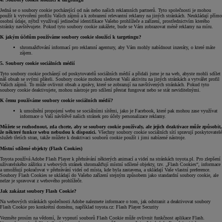
Jedná se o soubory cookie pocházející od nás nebo našich reklamních partnerů. Tyto společnosti je mohou
použít k vytvoření profilu Vašich zájmů a k zobrazení relevantní reklamy na jiných stránkách. Neukládají přímo
osobní údaje, nýbrž využívají jedinečné identifikace Vašeho prohlížeče a zařízení, prostřednictvím kterého
stránky navštěvujete. Pokud tyto soubory cookie zakážete, bude se Vám zobrazovat méně reklamy na míru.
K jakým účelům používáme soubory cookie sloužící k targetingu?
shromažďování informací pro reklamní agentury, aby Vám mohly nabídnout inzeráty, o které máte
zájem.
5. Soubory cookie sociálních médií
Tyto soubory cookie pocházejí od poskytovatelů sociálních médií a přidali jsme je na web, abyste mohli sdílet
náš obsah se svými přáteli. Soubory cookie mohou sledovat Vaši aktivitu na jiných stránkách a vytvářet profil
Vašich zájmů. To může ovlivnit obsah a zprávy, které se zobrazují na navštívených stránkách. Pokud tyto
soubory cookie deaktivujete, mohou nástroje pro sdílení přestat fungovat nebo se stát neviditelnými.
K čemu používáme soubory cookie sociálních médií?
k umožnění propojení webu se sociálními sítěmi, jako je Facebook, které pak mohou zase využívat
informace o Vaší návštěvě našich stránek pro účely personalizace reklamy.
Můžete se rozhodnout, zda chcete, aby se soubory cookie používaly, ale jejich deaktivace může způsobit,
že některé funkce webu nebudou k dispozici.
Všechny soubory cookie sociálních sítí spravují poskytovatelé
služeb třetích stran, takže můžete k deaktivaci souborů cookie použít i jimi nabízené nástroje.
Místní sdílené objekty (Flash Cookies)
Toyota používá Adobe Flash Player k přehrávání některých animací a videí na stránkách toyota.pl. Pro zlepšení
uživatelského zážitku z webových stránek shromažďují místní sdílené objekty, tzv. „Flash Cookies“, informace
a umožňují pokračovat v přehrávání videí od místa, kde byla zastavena, a ukládají Vaše vlastní preference.
Soubory Flash Cookies se ukládají do Vašeho zařízení stejným způsobem jako standardní soubory cookie, ale
nelze je spravovat z webového prohlížeče.
Jak zakázat soubory Flash Cookie?
Na webových stránkách společnosti Adobe naleznete informace o tom, jak odstranit a deaktivovat soubory
Flash Cookie pro konkrétní doménu, například toyota.cz: Flash Player Security
Vezměte prosím na vědomí, že vypnutí souborů Flash Cookie může ovlivnit funkčnost aplikace Flash.