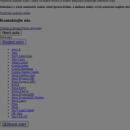
Vypnutím souborů Flash Cookie na stránce toyota.cz můžete znemožnit přehrávání některých videí.
Informace o všech souborech cookie, které zpracováváme, a možnost změny svých nastavení najdete zde:
Používání souborů cookie
Kontaktujte nás
Vyberte si Toyotu
Postav moje auto
Nová auta
Nová auta
Osobní vozy
Aygo X
Yaris
Nový Yaris Cross
Yaris Cross
Urban Cruiser
Corolla Sedan
Corolla Hatchback
Corolla Touring Sports
Nová Corolla Cross
Nová Toyota C-HR
Nová Toyota C-HR+
RAV4
Nová RAV4
RAV4 Plug-in
Nová Toyota bZ4X
Nová Toyota bZ4X Touring
Nová Camry
Prius
Mirai
Nový Land Cruiser
GR Yaris
Nový GR GT
Užitkové vozy