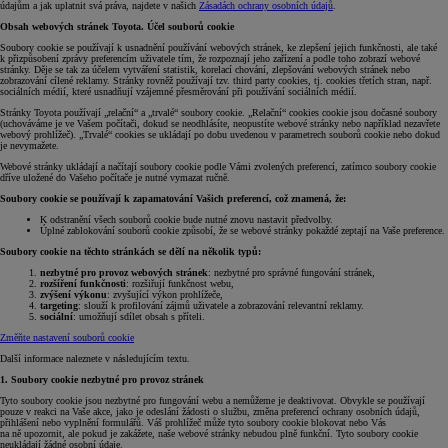
údajům a jak uplatnit svá práva, najdete v našich
Zásadách ochrany osobních údajů
.
Obsah webových stránek Toyota. Účel souborů cookie
Soubory cookie se používají k usnadnění používání webových stránek, ke zlepšení jejich funkčnosti, ale také
k přizpůsobení zprávy preferencím uživatele tím, že rozpoznají jeho zařízení a podle toho zobrazí webové
stránky. Děje se tak za účelem vytváření statistik, korelací chování, zlepšování webových stránek nebo
zobrazování cílené reklamy. Stránky rovněž používají tzv. third party cookies, tj. cookies třetích stran, např.
sociálních médií, které usnadňují vzájemné přesměrování při používání sociálních médií.
Stránky Toyota používají „relační“ a „trvalé“ soubory cookie. „Relační“ cookies cookie jsou dočasné soubory
(uchováváme je ve Vašem počítači, dokud se neodhlásíte, neopustíte webové stránky nebo například nezavřete
webový prohlížeč). „Trvalé“ cookies se ukládají po dobu uvedenou v parametrech souborů cookie nebo dokud
je nevymažete.
Webové stránky ukládají a načítají soubory cookie podle Vámi zvolených preferencí, zatímco soubory cookie
dříve uložené do Vašeho počítače je nutné vymazat ručně.
Soubory cookie se používají k zapamatování Vašich preferencí, což znamená, že:
K odstranění všech souborů cookie bude nutné znovu nastavit předvolby.
Úplné zablokování souborů cookie způsobí, že se webové stránky pokaždé zeptají na Vaše preference.
Soubory cookie na těchto stránkách se dělí na několik typů:
nezbytné pro provoz webových stránek
: nezbytné pro správné fungování stránek,
rozšíření funkčnosti
: rozšiřují funkčnost webu,
zvýšení výkonu
: zvyšující výkon prohlížeče,
targeting
: slouží k profilování zájmů uživatele a zobrazování relevantní reklamy.
sociální
: umožňují sdílet obsah s příteli.
Změňte nastavení souborů cookie
Další informace naleznete v následujícím textu.
1. Soubory cookie nezbytné pro provoz stránek
Tyto soubory cookie jsou nezbytné pro fungování webu a nemůžeme je deaktivovat. Obvykle se používají
pouze v reakci na Vaše akce, jako je odeslání žádosti o službu, změna preferencí ochrany osobních údajů,
přihlášení nebo vyplnění formulářů. Váš prohlížeč může tyto soubory cookie blokovat nebo Vás
na ně upozornit, ale pokud je zakážete, naše webové stránky nebudou plně funkční. Tyto soubory cookie
neukládají žádné osobní údaje.