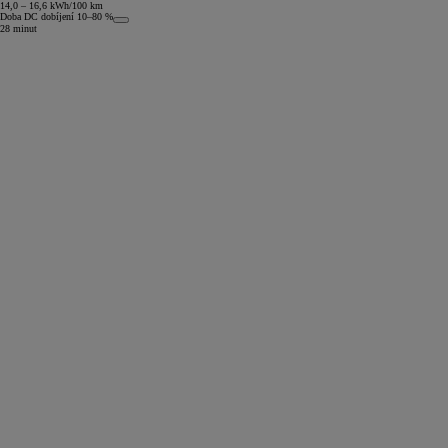
14,0 – 16,6 kWh/100 km
Doba DC dobíjení 10–80 %
28 minut
Od
399 000 Kč
s DPH
vč. zvýhodnění
20 000 Kč
a bonusu za výkup
50 000 Kč
Yaris Cross
HYBRID