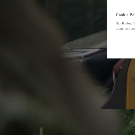
Cookie Pol
By clicking “
usage, and ass