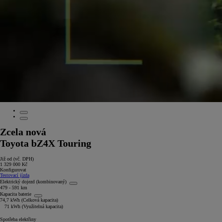
Zcela nová
Toyota bZ4X Touring
Již od (vč. DPH)
1 329 000 Kč
Konfigurovat
Testovací jízda
Elektrický dojezd (kombinovaný)
479 - 591 km
Kapacita baterie
74,7 kWh (Celková kapacita)
71 kWh (Využitelná kapacita)
Spotřeba elektřiny