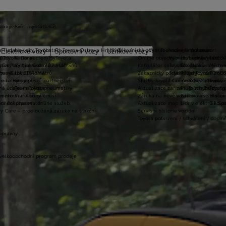
ologie
Svět Toyota
O nás
a T-mate
Novinky Toyota
Kontakt Toyota Ostrava Hrabová
Zákaznická zóna
Vybrat vhodné financování
Technologie pohonu
Motorsport
Elektrické vozy
Sportovní vozy
Užitkové vozy
2026
y Toyota Connected/MyToyota
Kariéra
Online objednání do servisu
Vybrat vhodné financov
Let's go beyond
TOYOT
plety zimních kol
 CarPlay™ a Android Auto™
Výtvarná soutěž Auto Snů
Kalkulátor servisních úkonů
Toyota Kredit
Elektrifikované mo
Mistrov
užba na rok ZDARMA
m e-Call
Lovci Kilometrů
Zákaznický portál Moje Toyota
Toyota Easy
Plně hybridní poh
TOYOT
ruka Extracare
ce u Toyoty
Olympijské partnerství
Služby Toyota Connected/MyToyota
Leasing KINTO One
Vodíkový palivový 
Toyot
né údaje – emise, pneumatiky
Team Toyota
Aktualizace zařízení Touch 2 s navi
Plug-in hybrid
Toyota
m pro starší vozy
metodika měření emisí
Záruka na nové vozidlo a asistenční
Bateriové elektrom
Histor
adnění pneumatik
ní dosutpnosti online služeb
Aktualizace map
Lídr v elektrifiko
GR Spo
y Care – prodloužená záruka na trakční
Servisní historie vozidel
Toyota potvrzení / schválení / dopln
opravny
 velkoobchodní program prodeje