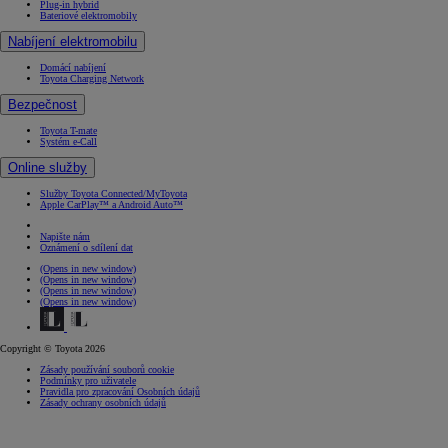
Plug-in hybrid
Bateriové elektromobily
Nabíjení elektromobilu
Domácí nabíjení
Toyota Charging Network
Bezpečnost
Toyota T-mate
Systém e-Call
Online služby
Služby Toyota Connected/MyToyota
Apple CarPlay™ a Android Auto™
Napište nám
Oznámení o sdílení dat
(Opens in new window)
(Opens in new window)
(Opens in new window)
(Opens in new window)
Copyright © Toyota 2026
Zásady používání souborů cookie
Podmínky pro uživatele
Pravidla pro zpracování Osobních údajů
Zásady ochrany osobních údajů