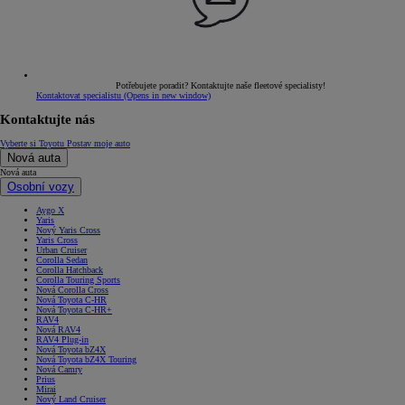
Potřebujete poradit? Kontaktujte naše fleetové specialisty!
Kontaktovat specialistu
(Opens in new window)
Kontaktujte nás
Vyberte si Toyotu
Postav moje auto
Nová auta
Nová auta
Osobní vozy
Aygo X
Yaris
Nový Yaris Cross
Yaris Cross
Urban Cruiser
Corolla Sedan
Corolla Hatchback
Corolla Touring Sports
Nová Corolla Cross
Nová Toyota C-HR
Nová Toyota C-HR+
RAV4
Nová RAV4
RAV4 Plug-in
Nová Toyota bZ4X
Nová Toyota bZ4X Touring
Nová Camry
Prius
Mirai
Nový Land Cruiser