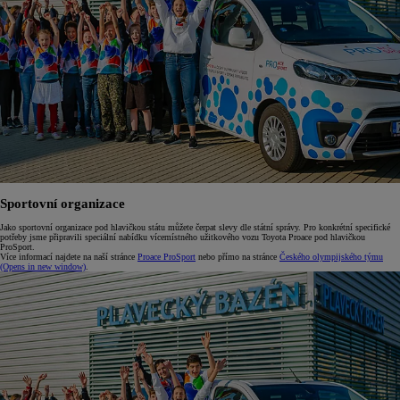
Sportovní organizace
Jako sportovní organizace pod hlavičkou státu můžete čerpat slevy dle státní správy. Pro konkrétní specifické
potřeby jsme připravili speciální nabídku vícemístného užitkového vozu Toyota Proace pod hlavičkou
ProSport.
Více informací najdete na naší stránce
Proace ProSport
nebo přímo na stránce
Českého olympijského týmu
(Opens in new window)
.