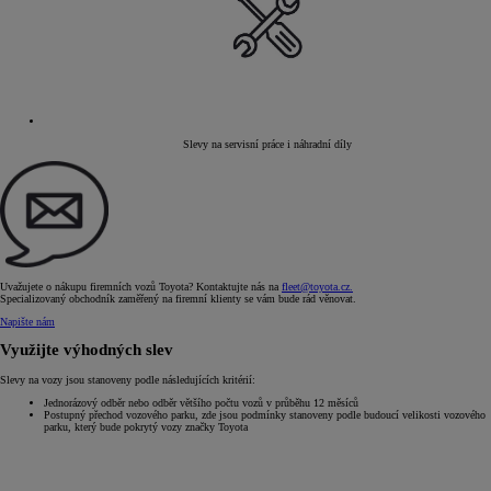
Slevy na servisní práce i náhradní díly
Uvažujete o nákupu firemních vozů Toyota? Kontaktujte nás na
fleet@toyota.cz.
Specializovaný obchodník zaměřený na firemní klienty se vám bude rád věnovat.
Napište nám
Využijte výhodných slev
Slevy na vozy jsou stanoveny podle následujících kritérií:
Jednorázový odběr nebo odběr většího počtu vozů v průběhu 12 měsíců
Postupný přechod vozového parku, zde jsou podmínky stanoveny podle budoucí velikosti vozového
parku, který bude pokrytý vozy značky Toyota