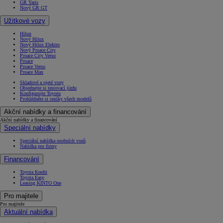
GR Yaris
Nový GR GT
Užitkové vozy
Hilux
Nový Hilux
Nový Hilux Elektro
Nový Proace City
Proace City Verso
Proace
Proace Verso
Proace Max
Skladové a ojeté vozy
Objednejte si testovací jízdu
Konfigurujte Toyotu
Prohlédněte si ceníky všech modelů
Akční nabídky a financování
Akční nabídky a financování
Speciální nabídky
Speciální nabídka osobních vozů
Nabídka pro firmy
Financování
Toyota Kredit
Toyota Easy
Leasing KINTO One
Pro majitele
Pro majitele
Aktuální nabídka