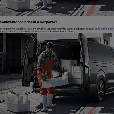
Soukromé společnosti a korporace
U soukromých společností se sleva odvíjí od velikosti vozového parku. Podívejte se na naši
akční nabídku pro
firemní
zákazníky a neváhejte nás kontaktovat ohledně nezávazné nabídky.