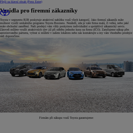
Přejít na hlavní obsah
(Press Enter)
Vozidla pro firemní zákazníky
Toyota v segmentu B2B poskytuje atraktivní nabídku vozů všech kategorií. Jako firemní zákazník máte
možnost využít unikátního programu Toyota Business. Nezáleží, zda je vaše firma malá, či velká, nebo jaké
máte obchodní zaměření. Naši prodejci vám vždy poskytnou individuální a spolehlivý zákaznický servis.
Zároveň můžete využít atraktivních slev již při odběru jednoho kusu na firmu (IČO). Zaručujeme nákup přes
autorizovaného partnera, vybrat si můžete v našem lokátoru nebo nás kontaktujte a my vám vhodného prodejce
rádi doporučíme.
Firmám při nákupu vozů Toyota garantujeme: