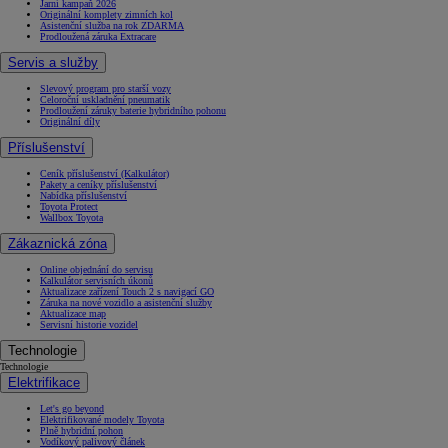
Jarní kampaň 2026
Originální komplety zimních kol
Asistenční služba na rok ZDARMA
Prodloužená záruka Extracare
Servis a služby
Slevový program pro starší vozy
Celoroční uskladnění pneumatik
Prodloužení záruky baterie hybridního pohonu
Originální díly
Příslušenství
Ceník příslušenství (Kalkulátor)
Pakety a ceníky příslušenství
Nabídka příslušenství
Toyota Protect
Wallbox Toyota
Zákaznická zóna
Online objednání do servisu
Kalkulátor servisních úkonů
Aktualizace zařízení Touch 2 s navigací GO
Záruka na nové vozidlo a asistenční služby
Aktualizace map
Servisní historie vozidel
Technologie
Technologie
Elektrifikace
Let's go beyond
Elektrifikované modely Toyota
Plně hybridní pohon
Vodíkový palivový článek