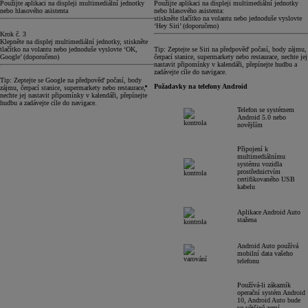
Použijte aplikaci na displeji multimediální jednotky
Použijte aplikaci na displeji multimediální jednotky
nebo hlasového asistenta
nebo hlasového asistenta:
stiskněte tlačítko na volantu nebo jednoduše vyslovte
‘Hey Siri’ (doporučeno)
Krok č. 3
Klepněte na displej multimediální jednotky, stiskněte
tlačítko na volantu nebo jednoduše vyslovte ‘OK,
Tip: Zeptejte se Siri na předpověď počasí, body zájmu,
Google’ (doporučeno)
čerpací stanice, supermarkety nebo restaurace, nechte jej
nastavit připomínky v kalendáři, přepínejte hudbu a
zadávejte cíle do navigace.
Tip: Zeptejte se Google na předpověď počasí, body
Požadavky na telefony Android
zájmu, čerpací stanice, supermarkety nebo restaurace,
nechte jej nastavit připomínky v kalendáři, přepínejte
hudbu a zadávejte cíle do navigace.
Telefon se systémem
Android 5.0 nebo
novějším
Připojení k
multimediálnímu
systému vozidla
prostřednictvím
certifikovaného USB
kabelu
Aplikace Android Auto
stažena
Android Auto používá
mobilní data vašeho
telefonu
Používá-li zákazník
operační systém Android
10, Android Auto bude
ve většině zemí