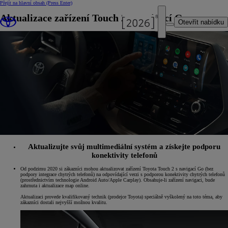
Přejít na hlavní obsah
(Press Enter)
Aktualizace zařízení Touch 2 s navigací Go
Otevřít nabídku
Aktualizujte svůj multimediální systém a získejte podporu
konektivity telefonů
Od podzimu 2020 si zákazníci mohou aktualizovat zařízení Toyota Touch 2 s navigací Go (bez
podpory integrace chytrých telefonů) na odpovídající verzi s podporou konektivity chytrých telefonů
(prostřednictvím technologie Android Auto/Apple Carplay). Obsahuje-li zařízení navigaci, bude
zahrnuta i aktualizace map online.
Aktualizaci provede kvalifikovaný technik (prodejce Toyota) speciálně vyškolený na toto téma, aby
zákazníci dostali nejvyšší možnou kvalitu.