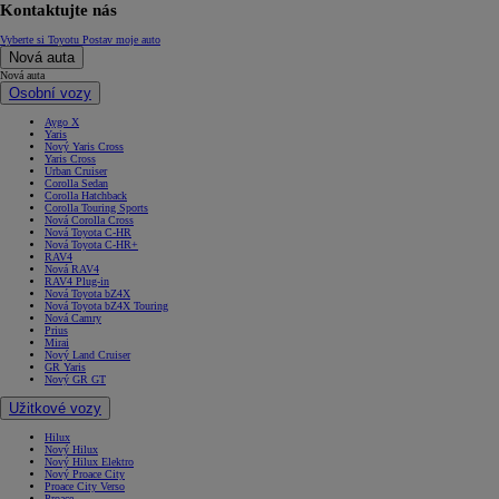
Kontaktujte nás
Vyberte si Toyotu
Postav moje auto
Nová auta
Nová auta
Osobní vozy
Aygo X
Yaris
Nový Yaris Cross
Yaris Cross
Urban Cruiser
Corolla Sedan
Corolla Hatchback
Corolla Touring Sports
Nová Corolla Cross
Nová Toyota C-HR
Nová Toyota C-HR+
RAV4
Nová RAV4
RAV4 Plug-in
Nová Toyota bZ4X
Nová Toyota bZ4X Touring
Nová Camry
Prius
Mirai
Nový Land Cruiser
GR Yaris
Nový GR GT
Užitkové vozy
Hilux
Nový Hilux
Nový Hilux Elektro
Nový Proace City
Proace City Verso
Proace