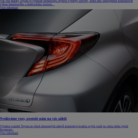
Váš vůz značky Toyota je vybaven technologií Hybrid Synergy Drive®, která umí inteligentně kombinovat
výkon benzinového a elektrického motoru.
Více informací
Svoláváme vozy, protože nám na vás záleží
Výrobce vozidel Toyota ze všech dostupných zdrojů kontroluje kvalitu svých vozů po celou dobu jejich
životnosti.
Více informací