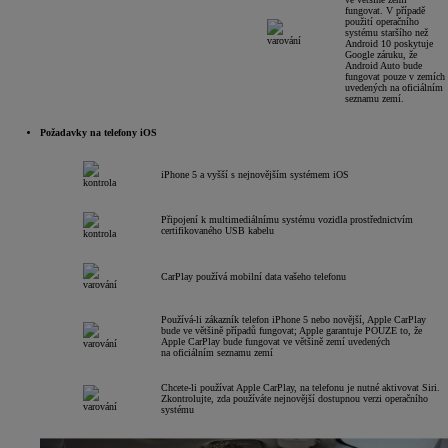
fungovat. V případě
použití operačního
systému staršího než
Android 10 poskytuje
Google záruku, že
Android Auto bude
fungovat pouze v zemích
uvedených na oficiálním
seznamu zemí.
Požadavky na telefony iOS
iPhone 5 a vyšší s nejnovějším systémem iOS
Připojení k multimediálnímu systému vozidla prostřednictvím
certifikovaného USB kabelu
CarPlay používá mobilní data vašeho telefonu
Používá-li zákazník telefon iPhone 5 nebo novější, Apple CarPlay
bude ve většině případů fungovat; Apple garantuje POUZE to, že
Apple CarPlay bude fungovat ve většině zemí uvedených
na oficiálním seznamu zemí
Chcete-li používat Apple CarPlay, na telefonu je nutné aktivovat Siri.
Zkontrolujte, zda používáte nejnovější dostupnou verzi operačního
systému