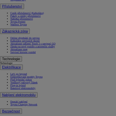
Příslušenství
Ceník příslušenství (Kalkulátor)
Pakety a ceníky příslušenství
Nabídka příslušenství
Toyota Protect
Wallbox Toyota
Zákaznická zóna
Online objednání do servisu
Kalkulátor servisních úkonů
Aktualizace zařízení Touch 2 s navigací GO
Záruka na nové vozidlo a asistenční služby
Aktualizace map
Servisní historie vozidel
Technologie
Technologie
Elektrifikace
Let's go beyond
Elektrifikované modely Toyota
Plně hybridní pohon
Vodíkový palivový článek
Plug-in hybrid
Bateriové elektromobily
Nabíjení elektromobilu
Domácí nabíjení
Toyota Charging Network
Bezpečnost