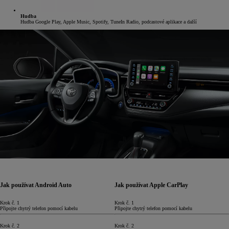
Hudba
Hudba Google Play, Apple Music, Spotify, TuneIn Radio, podcastové aplikace a další
Jak používat Android Auto
Jak používat Apple CarPlay
Krok č. 1
Krok č. 1
Připojte chytrý telefon pomocí kabelu
Připojte chytrý telefon pomocí kabelu
Krok č. 2
Krok č. 2