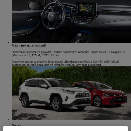
Máte nárok na aktualizaci?
Dodatečnou instalaci lze provádět u vozidel vybavených zařízením Toyota Touch 2 s navigací Go
(Multimedia 17, 17MM, CY17, 17CY).
Obraťte se prosím na prodejce Toyota (nebo přidruženou společnost), kde vám sdělí veškeré
podrobnosti ohledně aktualizace vč. přesného termínu, kdy bude k dispozici.
Modely