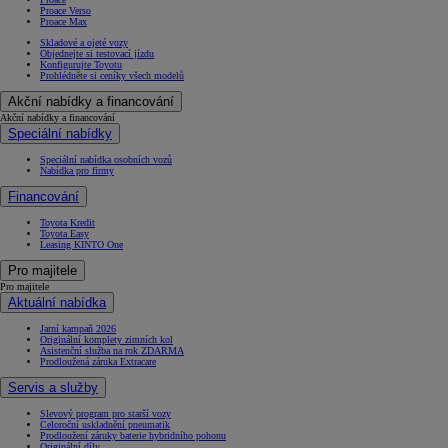
Proace Verso
Proace Max
Skladové a ojeté vozy
Objednejte si testovací jízdu
Konfigurujte Toyotu
Prohlédněte si ceníky všech modelů
Akční nabídky a financování
Akční nabídky a financování
Speciální nabídky
Speciální nabídka osobních vozů
Nabídka pro firmy
Financování
Toyota Kredit
Toyota Easy
Leasing KINTO One
Pro majitele
Pro majitele
Aktuální nabídka
Jarní kampaň 2026
Originální komplety zimních kol
Asistenční služba na rok ZDARMA
Prodloužená záruka Extracare
Servis a služby
Slevový program pro starší vozy
Celoroční uskladnění pneumatik
Prodloužení záruky baterie hybridního pohonu
Originální díly