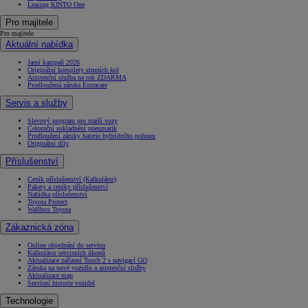
Leasing KINTO One
Pro majitele
Pro majitele
Aktuální nabídka
Jarní kampaň 2026
Originální komplety zimních kol
Asistenční služba na rok ZDARMA
Prodloužená záruka Extracare
Servis a služby
Slevový program pro starší vozy
Celoroční uskladnění pneumatik
Prodloužení záruky baterie hybridního pohonu
Originální díly
Příslušenství
Ceník příslušenství (Kalkulátor)
Pakety a ceníky příslušenství
Nabídka příslušenství
Toyota Protect
Wallbox Toyota
Zákaznická zóna
Online objednání do servisu
Kalkulátor servisních úkonů
Aktualizace zařízení Touch 2 s navigací GO
Záruka na nové vozidlo a asistenční služby
Aktualizace map
Servisní historie vozidel
Technologie