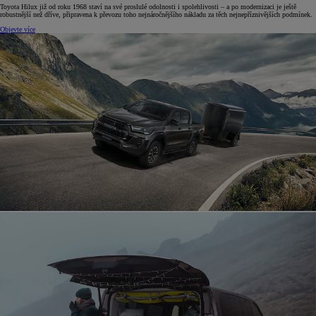
Toyota Hilux již od roku 1968 staví na své proslulé odolnosti i spolehlivosti – a po modernizaci je ještě
robustnější než dříve, připravena k převozu toho nejnáročnějšího nákladu za těch nejnepříznivějších podmínek.
Objevte více