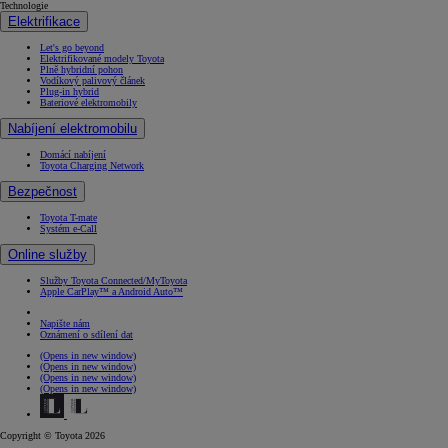
Technologie
Elektrifikace
Let's go beyond
Elektrifikované modely Toyota
Plně hybridní pohon
Vodíkový palivový článek
Plug-in hybrid
Bateriové elektromobily
Nabíjení elektromobilu
Domácí nabíjení
Toyota Charging Network
Bezpečnost
Toyota T-mate
Systém e-Call
Online služby
Služby Toyota Connected/MyToyota
Apple CarPlay™ a Android Auto™
Napište nám
Oznámení o sdílení dat
(Opens in new window)
(Opens in new window)
(Opens in new window)
(Opens in new window)
Copyright © Toyota 2026