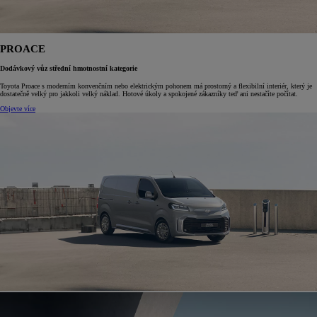
PROACE
Dodávkový vůz střední hmotnostní kategorie
Toyota Proace s moderním konvenčním nebo elektrickým pohonem má prostorný a flexibilní interiér, který je
dostatečně velký pro jakkoli velký náklad. Hotové úkoly a spokojené zákazníky teď ani nestačíte počítat.
Objevte více