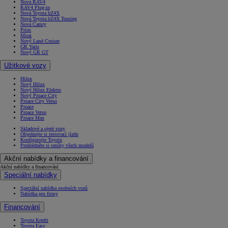
Nová RAV4
RAV4 Plug-in
Nová Toyota bZ4X
Nová Toyota bZ4X Touring
Nová Camry
Prius
Mirai
Nový Land Cruiser
GR Yaris
Nový GR GT
Užitkové vozy
Hilux
Nový Hilux
Nový Hilux Elektro
Nový Proace City
Proace City Verso
Proace
Proace Verso
Proace Max
Skladové a ojeté vozy
Objednejte si testovací jízdu
Konfigurujte Toyotu
Prohlédněte si ceníky všech modelů
Akční nabídky a financování
Akční nabídky a financování
Speciální nabídky
Speciální nabídka osobních vozů
Nabídka pro firmy
Financování
Toyota Kredit
Toyota Easy