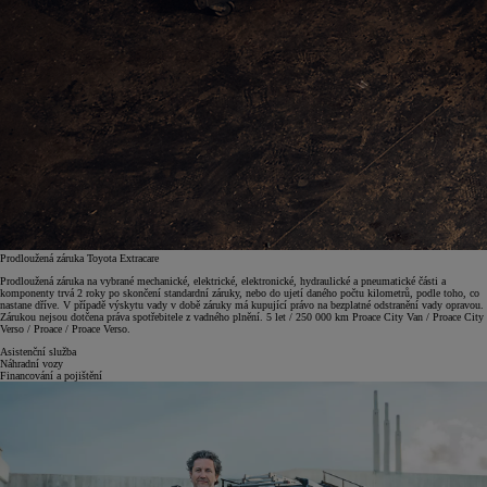
Prodloužená záruka Toyota Extracare
Prodloužená záruka na vybrané mechanické, elektrické, elektronické, hydraulické a pneumatické části a
komponenty trvá 2 roky po skončení standardní záruky, nebo do ujetí daného počtu kilometrů, podle toho, co
nastane dříve. V případě výskytu vady v době záruky má kupující právo na bezplatné odstranění vady opravou.
Zárukou nejsou dotčena práva spotřebitele z vadného plnění. 5 let / 250 000 km Proace City Van / Proace City
Verso / Proace / Proace Verso.
Asistenční služba
Náhradní vozy
Financování a pojištění