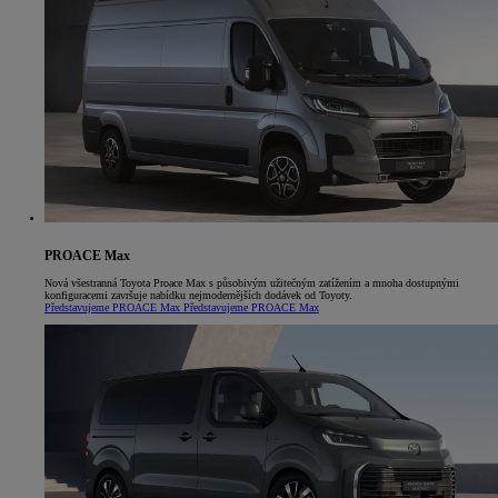
PROACE Max
Nová všestranná Toyota Proace Max s působivým užitečným zatížením a mnoha dostupnými
konfiguracemi završuje nabídku nejmodernějších dodávek od Toyoty.
Představujeme PROACE Max
Představujeme PROACE Max