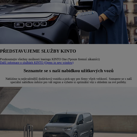
PŘEDSTAVUJEME SLUŽBY KINTO
Prozkoumejte všechny možnosti leasingu KINTO One (*pouze firemní zákazníci)
Další informace o službách KINTO
(Opens in new window)
Seznamte se s naší nabídkou užitkových vozů
Nabízíme ta nejkvalitnější dodávková vozidla a pick-upy pro firmy všech velikostí. Seznamte se s naší
speciální nabídkou měsíce pro váš region a vyberte si optimální vůz s ohledem na své potřeby.