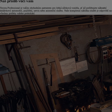
Náš příslib vůči vám
Toyota Professional je vaším obchodním partnerem pro lehká užitková vozidla, ať již potřebujete náhradní
dodávkový automobil, pojištění, servis nebo asistenční službu. Naše komplexní nabídka služeb je odpovědí na
všechny potřeby vašeho podnikání.