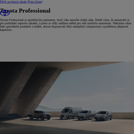
Přejít na hlavní obsah
(Press Enter)
Toyota Professional
Toyota Professional je spolehlivým partnerem, který vám neustále chrání záda. Dobře víme, že automobil je
pro podnikání naprosto zásadní, a proto se vždy snažíme udělat pro vaši mobilitu maximum. Nabízíme celou
řadu speciálních produktů a služeb, abyste disponovali těmi nejlepšími schopnostmi a potřebnou přepravní
kapacitou.