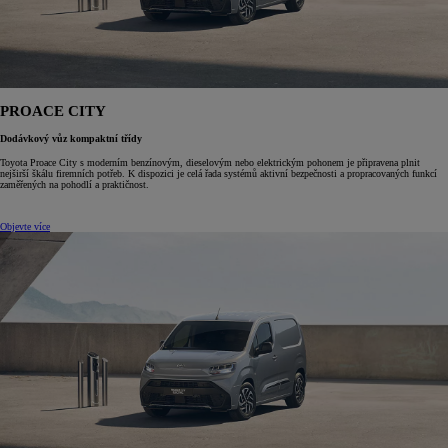
PROACE CITY
Dodávkový vůz kompaktní třídy
Toyota Proace City s moderním benzínovým, dieselovým nebo elektrickým pohonem je připravena plnit
nejširší škálu firemních potřeb. K dispozici je celá řada systémů aktivní bezpečnosti a propracovaných funkcí
zaměřených na pohodlí a praktičnost.
Objevte více