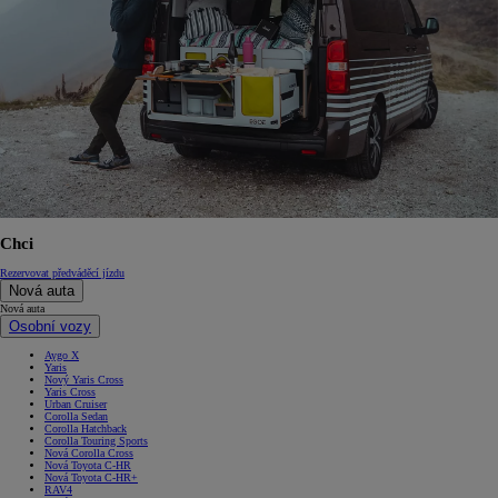
Chci
Rezervovat předváděcí jízdu
Nová auta
Nová auta
Osobní vozy
Aygo X
Yaris
Nový Yaris Cross
Yaris Cross
Urban Cruiser
Corolla Sedan
Corolla Hatchback
Corolla Touring Sports
Nová Corolla Cross
Nová Toyota C-HR
Nová Toyota C-HR+
RAV4