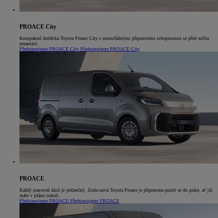
PROACE City
Kompaktní dodávka Toyota Proace City s mimořádnými přepravními schopnostmi se před ničím
nezastaví.
Představujeme PROACE City
Představujeme PROACE City
PROACE
Každý pracovní úkol je jedinečný. Zcela nová Toyota Proace je připravena pustit se do práce, ať již
máte v plánu cokoli.
Představujeme PROACE
Představujeme PROACE