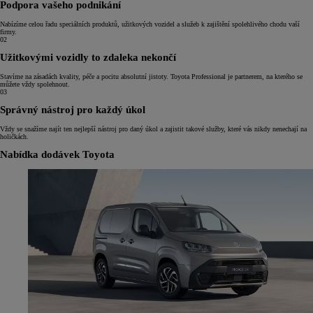
Podpora vašeho podnikání
Nabízíme celou řadu speciálních produktů, užitkových vozidel a služeb k zajištění spolehlivého chodu vaší
firmy.
02
Užitkovými vozidly to zdaleka nekončí
Stavíme na zásadách kvality, péče a pocitu absolutní jistoty. Toyota Professional je partnerem, na kterého se
můžete vždy spolehnout.
03
Správný nástroj pro každý úkol
Vždy se snažíme najít ten nejlepší nástroj pro daný úkol a zajistit takové služby, které vás nikdy nenechají na
holičkách.
Nabídka dodávek Toyota