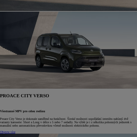
PROACE CITY VERSO
Všestranné MPV pro celou rodinu
Proace City Verso je dokonale zaměřené na funkčnost. Široké možnosti uspořádání interiéru nabízejí dvě
varianty karoserie: Short a Long v délce s 5 nebo 7 sedadly. Na výběr je i z několika pohonných jednotek s
manuální nebo automatickou převodovkou včetně možnosti elektrického pohonu.
Objevte více