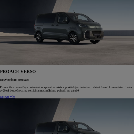
PROACE VERSO
Nový způsob cestování
Proace Verso umožňuje cestování se spoustou místa a praktickými řešeními, včetně funkcí k usnadnění života,
zvýšení bezpečnosti na cestách a maximálnímu pohodlí na palubě.
Objevte více