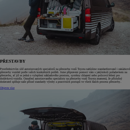
PŘESTAVBY
Prostřednictvím sítě autorizovaných specialistů na přestavbu vozů Toyota nabízíme standardizované i zakázkové
přestavby vozidel podle vašich konkrétních potřeb. Jsme připraveni pomoci vám s jakýmkoli požadavkem na
přestavbu, ať již se jedná o vylepšení nákladového prostoru, systémy chlazení nebo policová řešení pro
dodávková vozidla. Označení autorizovaného specialisty na přestavbu vozů Toyota znamená, že příslušný
dodavatel splňuje naše přísné standardy výroby a pracovních postupů ve všech fázích procesu přestavby..
Objevte více