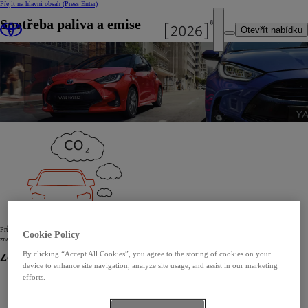
Přejít na hlavní obsah
(Press Enter)
Spotřeba paliva a emise
Otevřít nabídku
Průvodce o spotřebě pohonných hmot a emisích oxidu uhličitého (CO
), který obsahuje údaje o všech
2
Cookie Policy
značkách, typech, variantách a verzích nových automobilů, je bezplatně dostupný na místě prodeje.
By clicking “Accept All Cookies”, you agree to the storing of cookies on your
Zobrazit údaje
device to enhance site navigation, analyze site usage, and assist in our marketing
efforts.