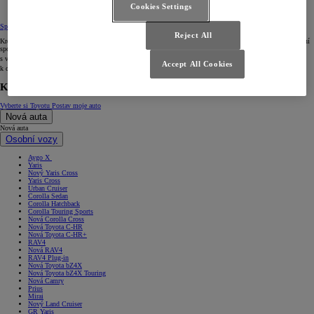
Cookies Settings
Spotřeba paliva a emise
Reject All
Kromě schopností efektivního využití pohonných hmot, které jsou dány konstrukcí vozidly, hrají při určování
spotřeby pohonných hmot a emisí oxidu uhličitého (CO
) roli také netechnické faktory, jako je způsob jízdy
2
s vozidlem. Oxid uhličitý (CO
) je hlavní plyn podporující vznik skleníkového efektu a významně přispívá
2
Accept All Cookies
k celosvětovému oteplování.
Kontaktujte nás
Vyberte si Toyotu
Postav moje auto
Nová auta
Nová auta
Osobní vozy
Aygo X
Yaris
Nový Yaris Cross
Yaris Cross
Urban Cruiser
Corolla Sedan
Corolla Hatchback
Corolla Touring Sports
Nová Corolla Cross
Nová Toyota C-HR
Nová Toyota C-HR+
RAV4
Nová RAV4
RAV4 Plug-in
Nová Toyota bZ4X
Nová Toyota bZ4X Touring
Nová Camry
Prius
Mirai
Nový Land Cruiser
GR Yaris