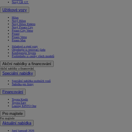
Nový GR GT
Užitkové vozy
Hilux
Nový Hilux
Nový Hilux Elektro
Nový Proace City
Proace City Verso
Proace
Proace Verso
Proace Max
Skladové a ojeté vozy
Objednejte si testovací jízdu
Konfigurujte Toyotu
Prohlédněte si ceníky všech modelů
Akční nabídky a financování
Akční nabídky a financování
Speciální nabídky
Speciální nabídka osobních vozů
Nabídka pro firmy
Financování
Toyota Kredit
Toyota Easy
Leasing KINTO One
Pro majitele
Pro majitele
Aktuální nabídka
Jarní kampaň 2026