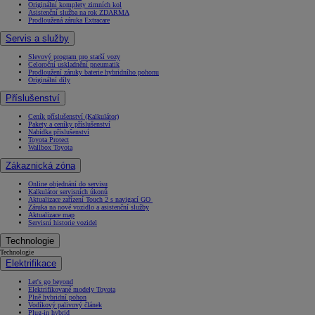
Originální komplety zimních kol
Asistenční služba na rok ZDARMA
Prodloužená záruka Extracare
Servis a služby
Slevový program pro starší vozy
Celoroční uskladnění pneumatik
Prodloužení záruky baterie hybridního pohonu
Originální díly
Příslušenství
Ceník příslušenství (Kalkulátor)
Pakety a ceníky příslušenství
Nabídka příslušenství
Toyota Protect
Wallbox Toyota
Zákaznická zóna
Online objednání do servisu
Kalkulátor servisních úkonů
Aktualizace zařízení Touch 2 s navigací GO
Záruka na nové vozidlo a asistenční služby
Aktualizace map
Servisní historie vozidel
Technologie
Technologie
Elektrifikace
Let's go beyond
Elektrifikované modely Toyota
Plně hybridní pohon
Vodíkový palivový článek
Plug-in hybrid