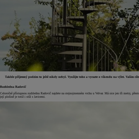
Takhle příjemný podzim tu ještě nikdy nebyl. Využijte toho a vyrazte o víkendu na výlet. Vaším cíle
Rozhledna Radovič
Celoročně přístupnou rozhlednu Radovič najdete na stejnojmenném vrchu u Velvar. Má sice jen tři metry, přest
Od
399 000 Kč
s DPH
její plošině je totiž i stůl s lavicemi.
vč. zvýhodnění
20 000 Kč
a bonusu za výkup
50 000 Kč
Yaris Cross
HYBRID