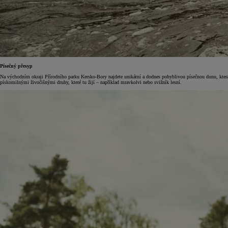
Písečný přesyp
Od
549 000 Kč
s DPH
Na východním okraji Přírodního parku Kersko-Bory najdete unikátní a dodnes pohyblivou písečnou dunu, která tu
vč. zvýhodnění
75 000 Kč
pískomilnými živočišnými druhy, které tu žijí – například mravkolvi nebo svižník lesní.
Corolla Hatchback
HYBRID