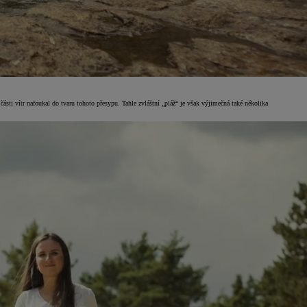
sti vítr nafoukal do tvaru tohoto přesypu. Tahle zvláštní „pláž“ je však výjimečná také několika