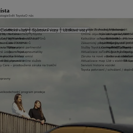
ísta
ologie
Svět Toyota
O nás
a T-mate
Novinky Toyota
Kontakt Toyota Ostrava Hrabová
Zákaznická zóna
Vybrat vhodné financování
Technologie pohonu
Motorsport
Elektrické vozy
Sportovní vozy
Užitkové vozy
2026
y Toyota Connected/MyToyota
Kariéra
Online objednání do servisu
Vybrat vhodné financov
Let's go beyond
TOYOT
plety zimních kol
 CarPlay™ a Android Auto™
Výtvarná soutěž Auto Snů
Kalkulátor servisních úkonů
Toyota Kredit
Elektrifikované mo
Mistrov
užba na rok ZDARMA
m e-Call
Lovci Kilometrů
Zákaznický portál Moje Toyota
Toyota Easy
Plně hybridní poh
TOYOT
ruka Extracare
ce u Toyoty
Olympijské partnerství
Služby Toyota Connected/MyToyota
Leasing KINTO One
Vodíkový palivový 
Toyot
né údaje – emise, pneumatiky
Team Toyota
Aktualizace zařízení Touch 2 s navi
Plug-in hybrid
Toyota
m pro starší vozy
metodika měření emisí
Záruka na nové vozidlo a asistenční
Bateriové elektrom
Histor
adnění pneumatik
ní dosutpnosti online služeb
Aktualizace map
Lídr v elektrifiko
GR Spo
y Care – prodloužená záruka na trakční
Servisní historie vozidel
Toyota potvrzení / schválení / dopln
opravny
 velkoobchodní program prodeje