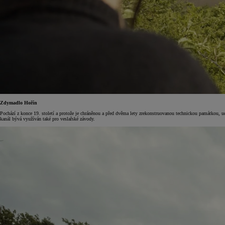
Zdymadlo Hořín
Pochází z konce 19. století a protože je chráněnou a před dvěma lety zrekonstruovanou technickou památkou, 
kanál bývá využíván také pro veslařské závody.