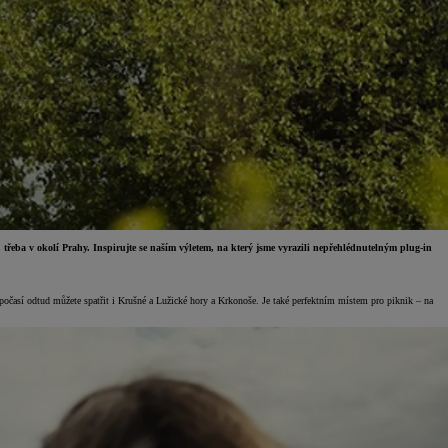
, třeba v okolí Prahy. Inspirujte se naším výletem, na který jsme vyrazili nepřehlédnutelným plug-in
 počasí odtud můžete spatřit i Krušné a Lužické hory a Krkonoše. Je také perfektním místem pro piknik – na