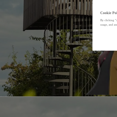
Cookie Pol
By clicking “
usage, and ass