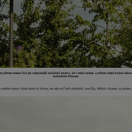
m přitom nemusí být jen nejznámější turistické atrakce, ale i méně známá, a přitom stejně krásná místa
hybridním Priusem.
o nabídne krásný výhled právě na Velvary, ale také na České středohoří, horu Říp, Mělník a Kladno, za jasného