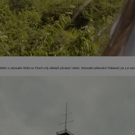
udrželo si zdymadlo Hořín na Vltavě svůj někdejší půvabný vzhled. Zdymadlo překonává Vraňanský jez a je nejv