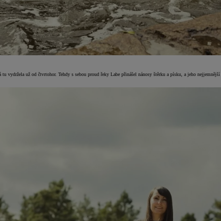
 vydržela už od čtvrtohor. Tehdy s sebou proud řeky Labe přinášel nánosy štěrku a písku, a jeho nejjemnější čá