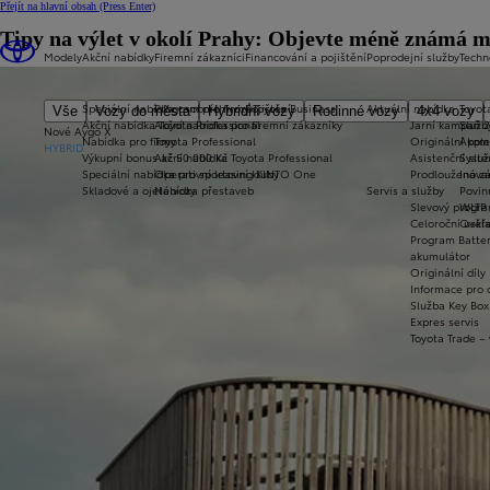
Přejít na hlavní obsah
(Press Enter)
Tipy na výlet v okolí Prahy: Objevte méně známá m
Modely
Akční nabídky
Firemní zákazníci
Financování a pojištění
Poprodejní služby
Techn
Speciální nabídka osobních vozů
Program pro firmy Toyota Business
Pojištění
Aktuální nabídka
Toyot
Vše
Vozy do města
Hybridní vozy
Rodinné vozy
4x4 vozy
Akční nabídka Toyota Professional
Akční nabídka pro firemní zákazníky
Jarní kampaň 
Služb
Nové Aygo X
Nabídka pro firmy
Toyota Professional
Originální kom
Apple
HYBRID
Výkupní bonus až 50 000 Kč
Akční nabídka Toyota Professional
Asistenční sl
Systé
Speciální nabídka pro sportovní kluby
Operativní leasing KINTO One
Prodloužená zá
Inova
Skladové a ojeté vozy
Nabídka přestaveb
Servis a služby
Povin
Slevový progra
WLTP 
Celoroční uskl
Ověře
Program Batter
akumulátor
Originální díly
Informace pro 
Služba Key Box
Expres servis
Toyota Trade –