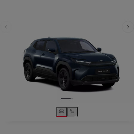
Předchozí
Dalš