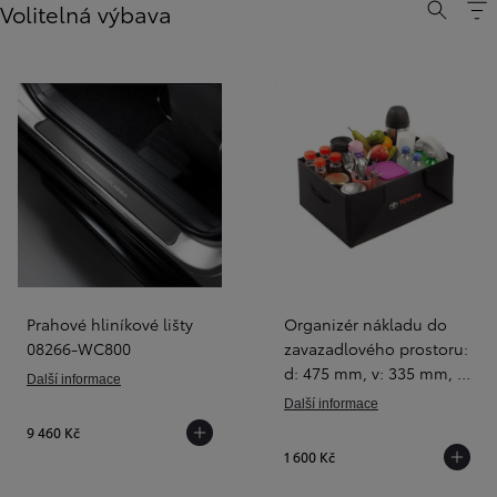
Volitelná výbava
Prahové hliníkové lišty
Organizér nákladu do
08266-WC800
zavazadlového prostoru:
d: 475 mm, v: 335 mm, š:
Další informace
200 mm PW241-00000
Další informace
9 460 Kč
1 600 Kč