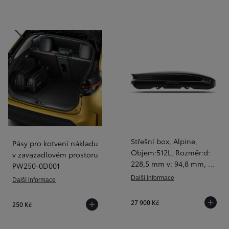
Střešní box, Alpine,
Pásy pro kotvení nákladu
Objem:512L, Rozměr:d:
v zavazadlovém prostoru
228,5 mm v: 94,8 mm, š:
PW250-0D001
38,4 mm, černý, PW308-
Další informace
Další informace
00017
27 900 Kč
250 Kč