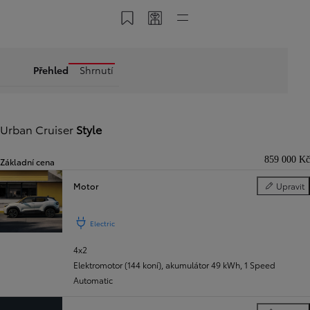
Uložit do MyToyota
Sdílet kód
Rychlé odkazy
Přehled
Shrnutí
Urban Cruiser
Style
859 000 Kč
Základní cena
Motor
Upravit
Motor
Electric
4x2
Elektromotor (144 koní), akumulátor 49 kWh
,
1 Speed
Automatic