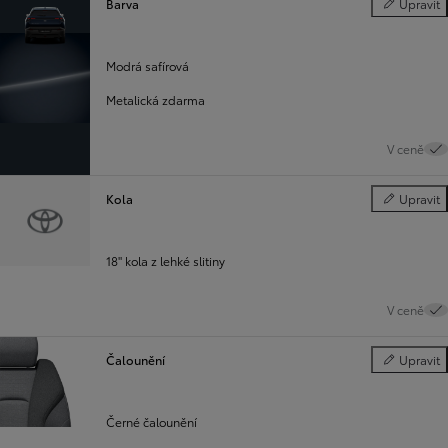
Barva
Upravit
Barva
Modrá safírová
Metalická zdarma
V ceně
Kola
Upravit
Kola
18" kola z lehké slitiny
V ceně
Čalounění
Upravit
Čalounění
Černé čalounění