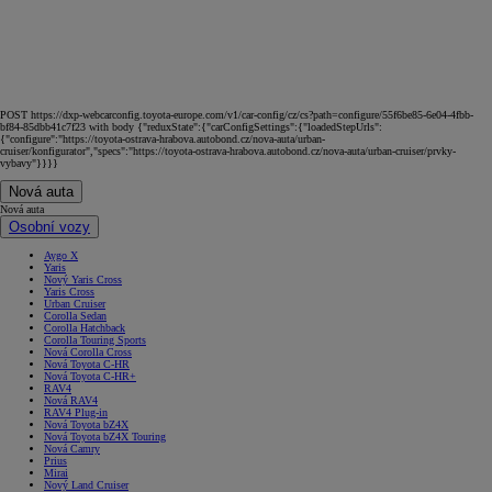
POST https://dxp-webcarconfig.toyota-europe.com/v1/car-config/cz/cs?path=configure/55f6be85-6e04-4fbb-
bf84-85dbb41c7f23 with body {"reduxState":{"carConfigSettings":{"loadedStepUrls":
{"configure":"https://toyota-ostrava-hrabova.autobond.cz/nova-auta/urban-
cruiser/konfigurator","specs":"https://toyota-ostrava-hrabova.autobond.cz/nova-auta/urban-cruiser/prvky-
vybavy"}}}}
Nová auta
Nová auta
Osobní vozy
Aygo X
Yaris
Nový Yaris Cross
Yaris Cross
Urban Cruiser
Corolla Sedan
Corolla Hatchback
Corolla Touring Sports
Nová Corolla Cross
Nová Toyota C-HR
Nová Toyota C-HR+
RAV4
Nová RAV4
RAV4 Plug-in
Nová Toyota bZ4X
Nová Toyota bZ4X Touring
Nová Camry
Prius
Mirai
Nový Land Cruiser