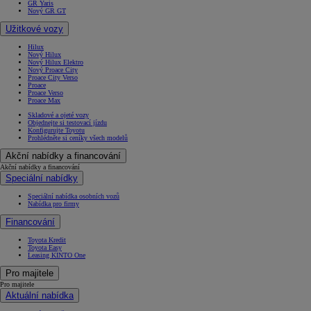
GR Yaris
Nový GR GT
Užitkové vozy
Hilux
Nový Hilux
Nový Hilux Elektro
Nový Proace City
Proace City Verso
Proace
Proace Verso
Proace Max
Skladové a ojeté vozy
Objednejte si testovací jízdu
Konfigurujte Toyotu
Prohlédněte si ceníky všech modelů
Akční nabídky a financování
Akční nabídky a financování
Speciální nabídky
Speciální nabídka osobních vozů
Nabídka pro firmy
Financování
Toyota Kredit
Toyota Easy
Leasing KINTO One
Pro majitele
Pro majitele
Aktuální nabídka