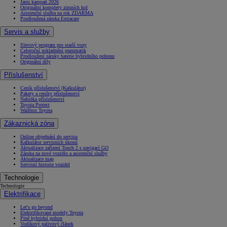
Jarní kampaň 2026
Originální komplety zimních kol
Asistenční služba na rok ZDARMA
Prodloužená záruka Extracare
Servis a služby
Slevový program pro starší vozy
Celoroční uskladnění pneumatik
Prodloužení záruky baterie hybridního pohonu
Originální díly
Příslušenství
Ceník příslušenství (Kalkulátor)
Pakety a ceníky příslušenství
Nabídka příslušenství
Toyota Protect
Wallbox Toyota
Zákaznická zóna
Online objednání do servisu
Kalkulátor servisních úkonů
Aktualizace zařízení Touch 2 s navigací GO
Záruka na nové vozidlo a asistenční služby
Aktualizace map
Servisní historie vozidel
Technologie
Technologie
Elektrifikace
Let's go beyond
Elektrifikované modely Toyota
Plně hybridní pohon
Vodíkový palivový článek