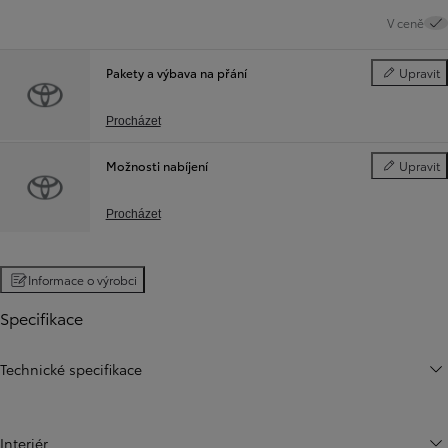
V ceně
Pakety a výbava na přání
Upravit
Pakety a vý
Procházet
Možnosti nabíjení
Upravit
Možnosti na
Procházet
Informace o výrobci
Specifikace
Technické specifikace
Interiér