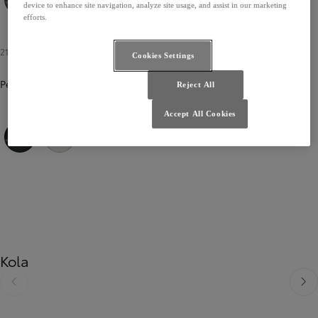
device to enhance site navigation, analyze site usage, and assist in our marketing
efforts.
Zelenošedá
Stříbrnošedá
Šedá grafitová
21 000 Kč
Cookies Settings
Perleťová
Reject All
Accept All Cookies
Černá sametová
Bílá perleťová
Kola
Předchozí
Dalš