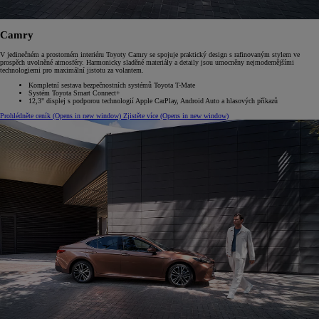
Camry
V jedinečném a prostorném interiéru Toyoty Camry se spojuje praktický design s rafinovaným stylem ve
prospěch uvolněné atmosféry. Harmonicky sladěné materiály a detaily jsou umocněny nejmodernějšími
technologiemi pro maximální jistotu za volantem.
Kompletní sestava bezpečnostních systémů Toyota T-Mate
Systém Toyota Smart Connect+
12,3" displej s podporou technologií Apple CarPlay, Android Auto a hlasových příkazů
Prohlédněte ceník
(Opens in new window)
Zjistěte více
(Opens in new window)