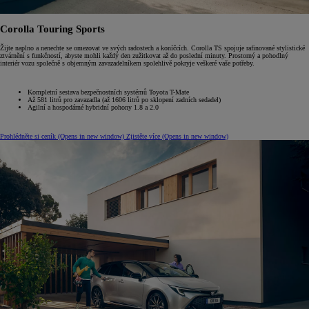
Corolla Touring Sports
Žijte naplno a nenechte se omezovat ve svých radostech a koníčcích. Corolla TS spojuje rafinované stylistické
ztvárnění s funkčností, abyste mohli každý den zužitkovat až do poslední minuty. Prostorný a pohodlný
interiér vozu společně s objemným zavazadelníkem spolehlivě pokryje veškeré vaše potřeby.
Kompletní sestava bezpečnostních systémů Toyota T-Mate
Až 581 litrů pro zavazadla (až 1606 litrů po sklopení zadních sedadel)
Agilní a hospodárné hybridní pohony 1.8 a 2.0
Prohlédněte si ceník
(Opens in new window)
Zjistěte více
(Opens in new window)