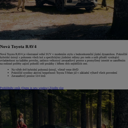
Nová Toyota RAV4
Nová Toyota RAV4 je všestranné velké SUV v moderním stylu s bezkonkurenční jízdní dynamikou. Pokročilé
hybridní ústrojí s pohonem všech kol a specifickými jízdními režimy pro terén a sníh přináší vynikající
ovladatelnost na každém povrchu, zatímco velkorysý zavazadlový prostor a promyšlený interiér se zaměřením
na rodinné potřeby zajistí pohodlí celé posádky i během těch nejdelších cest.
Na výběr dvě hybridní pohonná ústrojí, včetně verze AWD
Pokročilé systémy aktivní bezpečnosti Toyota T-Mate již v základní výbavě všech provedení
Zavazadlový prostor 514 litrů
Prohlédněte ceník
(Opens in new window)
Zjistěte více