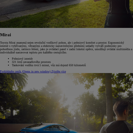
Mirai
Toyota Mirai znamená nejen revoluční vodíkový pohon, ale i prémiový komfort a prostor. Ergonomický
interiér s vyhřívanými, větranými a elektricky nastavitelnými předními sedadly vytváří podmínky pro
pohodlnou jízdu, zatímco řešení, jako je ovládací panel v zadní loketní opěrce, umožňují ovládat multimédia a
individuálně nastavovat teplotu pro každého cestujícího.
Prémiový interiér
321 litrů zavazadlového prostoru
Tankování vodíku trvá 5 minut, vůz má dojezd 650 kilometrů
Prohlédněte ceník
(Opens in new window)
Zjistěte více