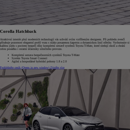
Corolla Hatchback
Atraktivní interiér plný moderních technologií vás uchvátí svým vytříbeným designem. Při pohledu zvenčí
přitahuje pozornost elegantní profil vozu s nízko posazenou kapotou a dynamickou linií střechy. Vychutnejte si
každou jízdu s pocitem bezpečí díky kompletní sestavě systémů Toyota T-Mate, které sledují okolí a chrání
celou posádku i ostatní účastníky silničního provozu.
Kompletní sestava bezpečnostních systémů Toyota T-Mate
Systém Toyota Smart Connect
Agilní a hospodárné hybridní pohony 1.8 a 2.0
Prohlédněte ceník
(Opens in new window)
Zjistěte více