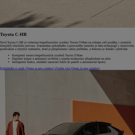
Toyota C-HR
Nová Toyota C-HR je vybavena bezpečnostními systémy Toyota T-Mate na ochranu celé posádky i ostatních
účastníků silničního provozu. Standardem pohodlného a prostorného interiéru je řada technologií s intuitivním
používáním a chytrým rozhraním, které je přizpůsobeno vašim potřebám, a dokonce je dokáže i předvídat.
Kompletní sestava bezpečnostních systémů Toyota T-Mate
Digitální kokpit a ambientní osvětlení s mnoha možnostmi přizpůsobení na míru
Inteligentní funkce, ukládání nastavení řidiče do paměti a automatické úpravy
Prohlédněte si ceník
(Opens in new window)
Zjistěte více
(Opens in new window)