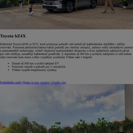
Toyota bZ4X
Elektrická Toyota bZ4X je SUV, které poskytuje pohodlí celé rodině při každodenním dojíždění i delším
cestování. Prostorná pětimístná kabina nabízí pohodlí pro všechny cestující, zatímco velký zavazadlový prostor
a nejmodernější technologie, včetně 14palcové multimediální obrazovky a dvou indukčních nabíjecích ploch
pro vaše telefony, usnadňují každodenní používání. S dojezdem až 569 km a rychlým nabíjením si celá rodina
užije cestování beze stresu a díky vyspělým systémům T-Mate také v bezpečí.
Dojezd až 569 km a rychlé nabíjení EV
Prostorný interiér a pohodlí pro 5 cestujících
T-Mate vyspělé bezpečnostní systémy
Prohlédněte ceník
(Opens in new window)
Zjistěte více