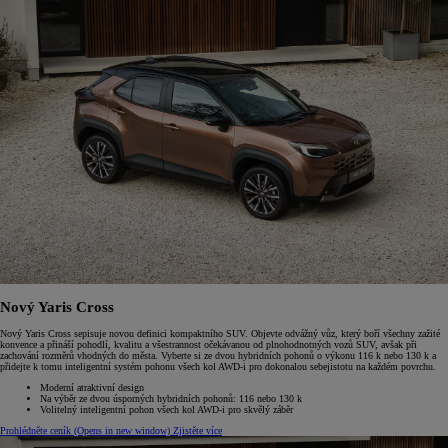
Nový Yaris Cross
Nový Yaris Cross sepisuje novou definici kompaktního SUV. Objevte odvážný vůz, který boří všechny zažité
konvence a přináší pohodlí, kvalitu a všestrannost očekávanou od plnohodnotných vozů SUV, avšak při
zachování rozměrů vhodných do města. Vyberte si ze dvou hybridních pohonů o výkonu 116 k nebo 130 k a
přidejte k tomu inteligentní systém pohonu všech kol AWD-i pro dokonalou sebejistotu na každém povrchu.
Moderní atraktivní design
Na výběr ze dvou úsporných hybridních pohonů: 116 nebo 130 k
Volitelný inteligentní pohon všech kol AWD-i pro skvělý záběr
Prohlédněte ceník
(Opens in new window)
Zjistěte více