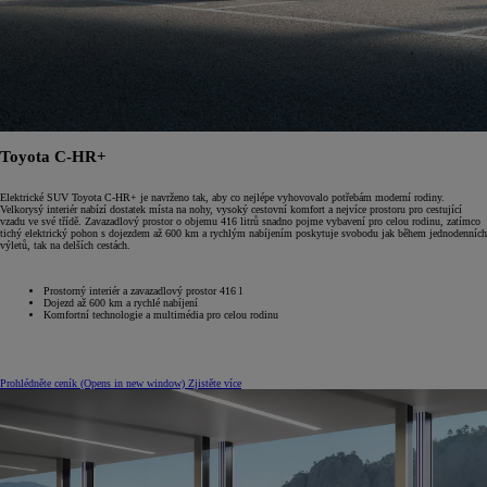
Toyota C-HR+
Elektrické SUV Toyota C-HR+ je navrženo tak, aby co nejlépe vyhovovalo potřebám moderní rodiny.
Velkorysý interiér nabízí dostatek místa na nohy, vysoký cestovní komfort a nejvíce prostoru pro cestující
vzadu ve své třídě. Zavazadlový prostor o objemu 416 litrů snadno pojme vybavení pro celou rodinu, zatímco
tichý elektrický pohon s dojezdem až 600 km a rychlým nabíjením poskytuje svobodu jak během jednodenních
výletů, tak na delších cestách.
Prostorný interiér a zavazadlový prostor 416 l
Dojezd až 600 km a rychlé nabíjení
Komfortní technologie a multimédia pro celou rodinu
Prohlédněte ceník
(Opens in new window)
Zjistěte více