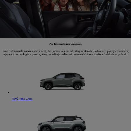
Pro Toyotu jste na prvním místě
Naše rodinná auta nabízí všestrannost, bezpečnost a komfort, který očekáváte. Jedná se o promyšlená řešení,
nejnovější technologie a prostor, který umožňuje realizovat cestovatelské sny i zažívat každodenní pohodlí.
Nový Yaris Cross