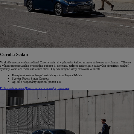
Corolla Sedan
Ve skvěle navržené a hospodárné Corolle sedan si vychutnáte každou minutu strávenou za volantem. Těšte se
z výhod propracovaného hybridního pohonu 5. generace, zatímco technologie dálkových aktualizací udržují
systémy vozidla v trvale aktuálním stavu. Objevte utajené krásy cestování ve městě.
Kompletní sestava bezpečnostních systémů Toyota T-Mate
Systém Toyota Smart Connect
Agilní a hospodárný hybridní pohon 1.8
Prohlédněte si ceník
(Opens in new window)
Zjistěte více