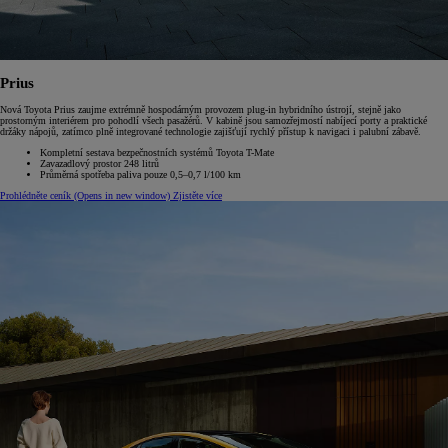
Prius
Nová Toyota Prius zaujme extrémně hospodárným provozem plug-in hybridního ústrojí, stejně jako
prostorným interiérem pro pohodlí všech pasažérů. V kabině jsou samozřejmostí nabíjecí porty a praktické
držáky nápojů, zatímco plně integrované technologie zajišťují rychlý přístup k navigaci i palubní zábavě.
Kompletní sestava bezpečnostních systémů Toyota T-Mate
Zavazadlový prostor 248 litrů
Průměrná spotřeba paliva pouze 0,5–0,7 l/100 km
Prohlédněte ceník
(Opens in new window)
Zjistěte více