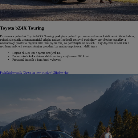
Toyota bZ4X Touring
Prostorná a pohodlná Toyota bZ4X Touring poskytuje pohodlí pro celou rodinu na každé cestě. Velká kabina,
pohodlná sedadla a panoramatická střecha nabízejí nejlepší cestovní podmínky pro všechny pasažéry a
zavazadlový prostor o objemu 600 litrů pojme vše, co potřebujete na cestách. Díky dojezdu až 560 km a
rychlému nabíjení stejnosměrným proudem lze snadno naplánovat i delší trasy.
Dojezd až 560 km a rychlé nabíjení DC
Pohon všech kol s dvěma elektromotory a výkonem 380 koní
Prostorný interiér a komfortní vybavení
Prohlédněte ceník
(Opens in new window)
Zjistěte více