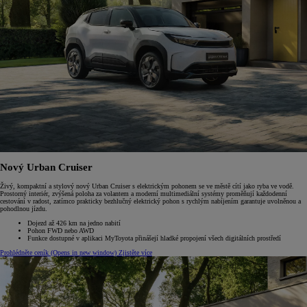
Nový Urban Cruiser
Živý, kompaktní a stylový nový Urban Cruiser s elektrickým pohonem se ve městě cítí jako ryba ve vodě.
Prostorný interiér, zvýšená poloha za volantem a moderní multimediální systémy proměňují každodenní
cestování v radost, zatímco prakticky bezhlučný elektrický pohon s rychlým nabíjením garantuje uvolněnou a
pohodlnou jízdu.
Dojezd až 426 km na jedno nabití
Pohon FWD nebo AWD
Funkce dostupné v aplikaci MyToyota přinášejí hladké propojení všech digitálních prostředí
Prohlédněte ceník
(Opens in new window)
Zjistěte více