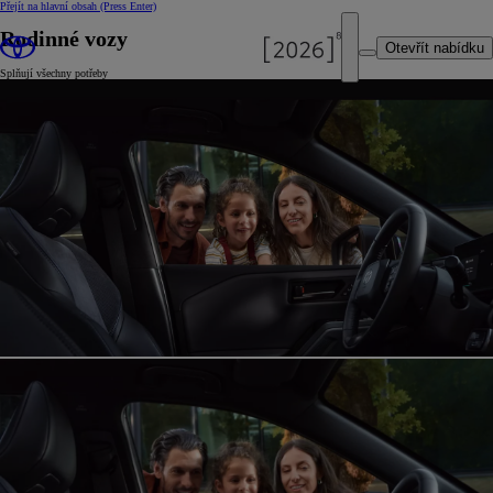
Přejít na hlavní obsah
(Press Enter)
Rodinné vozy
Otevřít nabídku
Splňují všechny potřeby