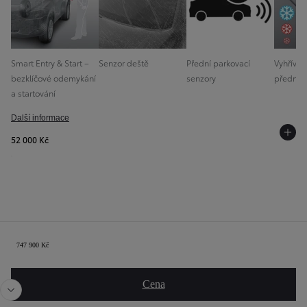
Smart Entry & Start –
Senzor deště
Přední parkovací
Vyhřívan
bezklíčové odemykání
senzory
předního
a startování
Další informace
52 000 Kč
Shrnutí
747 900 Kč
Předchozí
Dalš
Cena