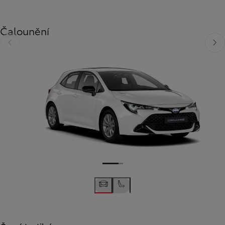
Čalounění
Předchozí
Dalš