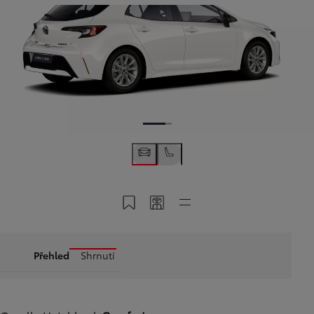
Uložit do MyToyota
Sdílet kód
Rychlé odkazy
Přehled
Shrnutí