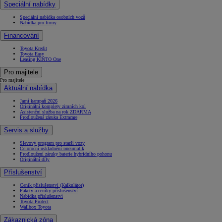
Speciální nabídky
Speciální nabídka osobních vozů
Nabídka pro firmy
Financování
Toyota Kredit
Toyota Easy
Leasing KINTO One
Pro majitele
Pro majitele
Aktuální nabídka
Jarní kampaň 2026
Originální komplety zimních kol
Asistenční služba na rok ZDARMA
Prodloužená záruka Extracare
Servis a služby
Slevový program pro starší vozy
Celoroční uskladnění pneumatik
Prodloužení záruky baterie hybridního pohonu
Originální díly
Příslušenství
Ceník příslušenství (Kalkulátor)
Pakety a ceníky příslušenství
Nabídka příslušenství
Toyota Protect
Wallbox Toyota
Zákaznická zóna