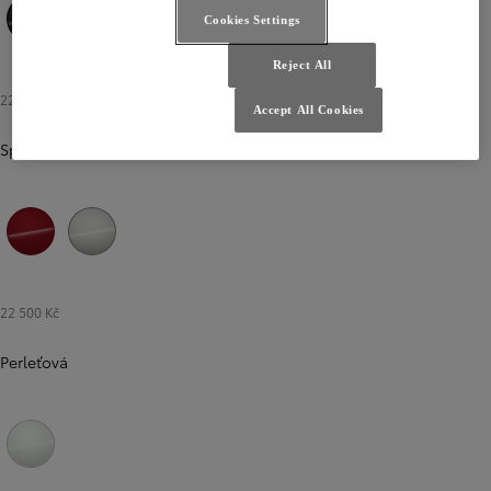
Cookies Settings
Černá noční obloha
Modrá Juniper
Šedá břidlicová
Reject All
22 500 Kč
Accept All Cookies
Speciální
Červená karmínová
Stříbrná ušlechtilá
22 500 Kč
Perleťová
Bílá perleťová