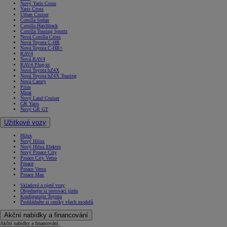
Nový Yaris Cross
Yaris Cross
Urban Cruiser
Corolla Sedan
Corolla Hatchback
Corolla Touring Sports
Nová Corolla Cross
Nová Toyota C-HR
Nová Toyota C-HR+
RAV4
Nová RAV4
RAV4 Plug-in
Nová Toyota bZ4X
Nová Toyota bZ4X Touring
Nová Camry
Prius
Mirai
Nový Land Cruiser
GR Yaris
Nový GR GT
Užitkové vozy
Hilux
Nový Hilux
Nový Hilux Elektro
Nový Proace City
Proace City Verso
Proace
Proace Verso
Proace Max
Skladové a ojeté vozy
Objednejte si testovací jízdu
Konfigurujte Toyotu
Prohlédněte si ceníky všech modelů
Akční nabídky a financování
Akční nabídky a financování