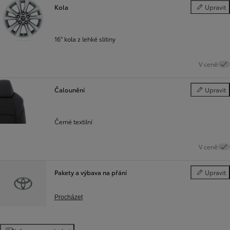
Kola
Upravit
Kola
16" kola z lehké slitiny
V ceně
Čalounění
Upravit
Čalounění
Černé textilní
V ceně
Pakety a výbava na přání
Upravit
Pakety a vý
Procházet