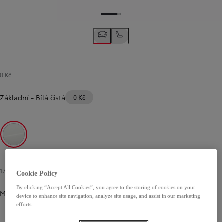
0 Kč
Základní
-
Bílá čistá
0 Kč
Bílá čistá
17 000 Kč
Cookie Policy
By clicking “Accept All Cookies”, you agree to the storing of cookies on your
Metalická
device to enhance site navigation, analyze site usage, and assist in our marketing
efforts.