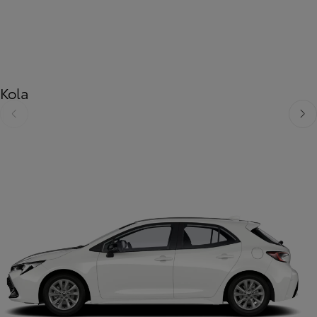
Kola
Předchozí
Dalš