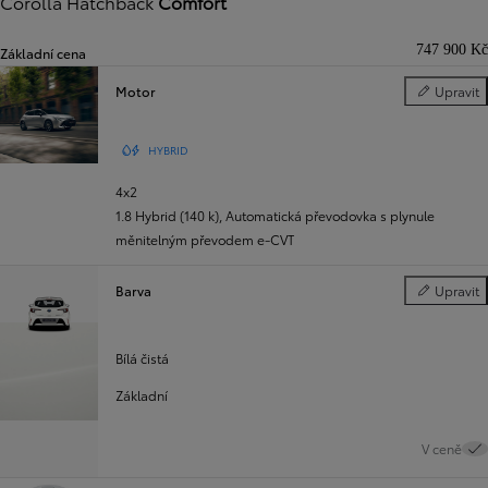
Corolla Hatchback
Comfort
747 900 Kč
Základní cena
Motor
Upravit
Motor
HYBRID
4x2
1.8 Hybrid (140 k)
,
Automatická převodovka s plynule
měnitelným převodem e-CVT
Barva
Upravit
Barva
Bílá čistá
Základní
V ceně