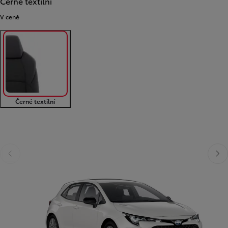
Černé textilní
V ceně
Černé textilní
Předchozí
Dalš