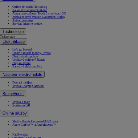
Online objednání do servisu
Kalkulátor servisních úkonů
Aktualizace zařízení Touch 2 s navigací GO
Záruka na nové vozidlo a asistenční služby
Aktualizace map
Servisní historie vozidel
Technologie
Technologie
Elektrifikace
Let's go beyond
Elektrifikované modely Toyota
Plně hybridní pohon
Vodíkový palivový článek
Plug-in hybrid
Bateriové elektromobily
Nabíjení elektromobilu
Domácí nabíjení
Toyota Charging Network
Bezpečnost
Toyota T-mate
Systém e-Call
Online služby
Služby Toyota Connected/MyToyota
Apple CarPlay™ a Android Auto™
Napište nám
Oznámení o sdílení dat