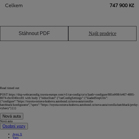
Celkem
747 900 Kč
Stáhnout PDF
Najít prodejce
Read timed out
POST https://dxp-webcarconfig.toyota-europe.com/v1/car-config/cz/cs?path=configure/881ef498-b467-4895-
8074-cbc4340ccc81 with body {"reduxState":{"carConfigSettings":{"loadedStepUrls":
{"configure":"https://toyota-ostrava-hrabova.autobond.cz/nova-auta/corolla-
hatchback/konfigurator","specs":"https://toyota-ostrava-hrabova.autobond.cz/nova-auta/corolla-hatchback/prvky-
vybavy"}}}}
Nová auta
Nová auta
Osobní vozy
Aygo X
Yaris