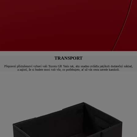
TRANSPORT
Přepravní příslušenství vybaví vaši Toyotu GR Yaris tak, aby snadno zvládla jakýkoli dodatečný náklad,
a zajistí, že si budete moci vzít vše, co potřebujete, ať už vás cesta zavede kamkoli.