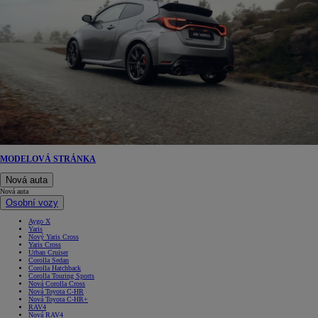
MODELOVÁ STRÁNKA
Nová auta
Nová auta
Osobní vozy
Aygo X
Yaris
Nový Yaris Cross
Yaris Cross
Urban Cruiser
Corolla Sedan
Corolla Hatchback
Corolla Touring Sports
Nová Corolla Cross
Nová Toyota C-HR
Nová Toyota C-HR+
RAV4
Nová RAV4