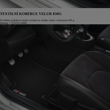
TEXTILNÍ KOBERCE VELUR 830G
Prvotřídní podlahové rohože vyrobené ze silného veluru o hmotnosti 830 g.
[katalog. č. PW210-52000]