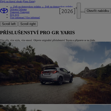
Přejít na hlavní obsah
(Press Enter)
← Zpět na domovskou stránku
← Zpět na domovskou stránku
Ochrana
Ochrana
Otevřít nabídku
Transport
Transport
Styl
Styl
Více informací
Více informací
Scroll left
Scroll right
PŘÍSLUŠENSTVÍ PRO GR YARIS
Více síly, více stylu, více emocí. Objevte originální příslušenství Toyota a připravte se na jízdu.