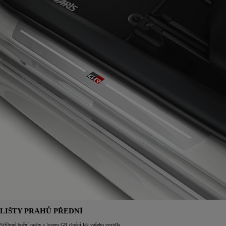
LIŠTY PRAHŮ PŘEDNÍ
Stříbrné boční prahy s logem GR chrání lak vašeho vozidla.