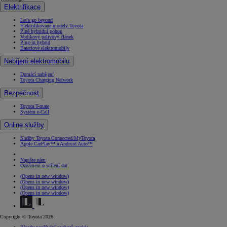
Elektrifikace
Let's go beyond
Elektrifikované modely Toyota
Plně hybridní pohon
Vodíkový palivový článek
Plug-in hybrid
Bateriové elektromobily
Nabíjení elektromobilu
Domácí nabíjení
Toyota Charging Network
Bezpečnost
Toyota T-mate
Systém e-Call
Online služby
Služby Toyota Connected/MyToyota
Apple CarPlay™ a Android Auto™
Napište nám
Oznámení o sdílení dat
(Opens in new window)
(Opens in new window)
(Opens in new window)
(Opens in new window)
Copyright © Toyota 2026