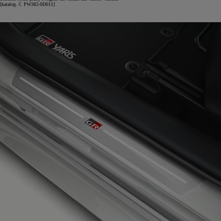
[katalog. č. PW382-0D011]