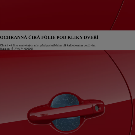
OCHRANNÁ ČIRÁ FÓLIE POD KLIKY DVEŘÍ
Chrání většinu zranitelných míst před poškrábáním při každodenním používání.
[katalog. č. PW174-00000]