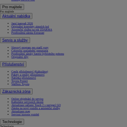
Pro majitele
Pro majitele
Aktuální nabídka
Jarní kampaň 2026
Originální komplety zimních kol
Asistenční služba na rok ZDARMA
Prodloužená záruka Extracare
Servis a služby
Slevový program pro starší vozy
Celoroční uskladnění pneumatik
Prodloužení záruky baterie hybridního pohonu
Originální díly
Příslušenství
Ceník příslušenství (Kalkulátor)
Pakety a ceníky příslušenství
Nabídka příslušenství
Toyota Protect
Wallbox Toyota
Zákaznická zóna
Online objednání do servisu
Kalkulátor servisních úkonů
Aktualizace zařízení Touch 2 s navigací GO
Záruka na nové vozidlo a asistenční služby
Aktualizace map
Servisní historie vozidel
Technologie
Technologie