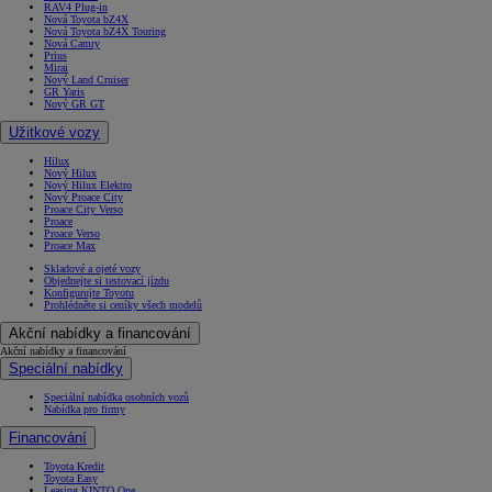
RAV4 Plug-in
Nová Toyota bZ4X
Nová Toyota bZ4X Touring
Nová Camry
Prius
Mirai
Nový Land Cruiser
GR Yaris
Nový GR GT
Užitkové vozy
Hilux
Nový Hilux
Nový Hilux Elektro
Nový Proace City
Proace City Verso
Proace
Proace Verso
Proace Max
Skladové a ojeté vozy
Objednejte si testovací jízdu
Konfigurujte Toyotu
Prohlédněte si ceníky všech modelů
Akční nabídky a financování
Akční nabídky a financování
Speciální nabídky
Speciální nabídka osobních vozů
Nabídka pro firmy
Financování
Toyota Kredit
Toyota Easy
Leasing KINTO One