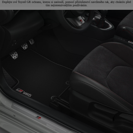
Dopřejte své Toyotě GR ochranu, kterou si zaslouží, pomocí příslušenství navrženého tak, aby chránilo před
tím nejintenzivnějším používáním.