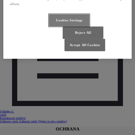
efforts.
Cookies Settings
Reject All
Accept All Cookies
Stáhněte si
ceník
Kontaktovat prodejce
Stáhnout ceník
Stáhnout ceník
(Opens in new window)
OCHRANA