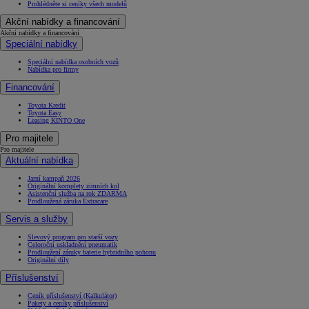
Prohlédněte si ceníky všech modelů
Akční nabídky a financování
Akční nabídky a financování
Speciální nabídky
Speciální nabídka osobních vozů
Nabídka pro firmy
Financování
Toyota Kredit
Toyota Easy
Leasing KINTO One
Pro majitele
Pro majitele
Aktuální nabídka
Jarní kampaň 2026
Originální komplety zimních kol
Asistenční služba na rok ZDARMA
Prodloužená záruka Extracare
Servis a služby
Slevový program pro starší vozy
Celoroční uskladnění pneumatik
Prodloužení záruky baterie hybridního pohonu
Originální díly
Příslušenství
Ceník příslušenství (Kalkulátor)
Pakety a ceníky příslušenství