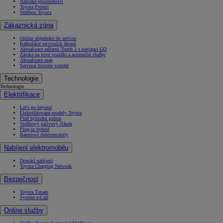
Nabídka příslušenství
Toyota Protect
Wallbox Toyota
Zákaznická zóna
Online objednání do servisu
Kalkulátor servisních úkonů
Aktualizace zařízení Touch 2 s navigací GO
Záruka na nové vozidlo a asistenční služby
Aktualizace map
Servisní historie vozidel
Technologie
Technologie
Elektrifikace
Let's go beyond
Elektrifikované modely Toyota
Plně hybridní pohon
Vodíkový palivový článek
Plug-in hybrid
Bateriové elektromobily
Nabíjení elektromobilu
Domácí nabíjení
Toyota Charging Network
Bezpečnost
Toyota T-mate
Systém e-Call
Online služby