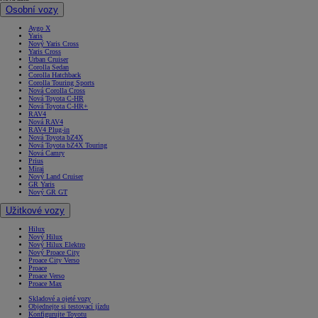
Osobní vozy
Aygo X
Yaris
Nový Yaris Cross
Yaris Cross
Urban Cruiser
Corolla Sedan
Corolla Hatchback
Corolla Touring Sports
Nová Corolla Cross
Nová Toyota C-HR
Nová Toyota C-HR+
RAV4
Nová RAV4
RAV4 Plug-in
Nová Toyota bZ4X
Nová Toyota bZ4X Touring
Nová Camry
Prius
Mirai
Nový Land Cruiser
GR Yaris
Nový GR GT
Užitkové vozy
Hilux
Nový Hilux
Nový Hilux Elektro
Nový Proace City
Proace City Verso
Proace
Proace Verso
Proace Max
Skladové a ojeté vozy
Objednejte si testovací jízdu
Konfigurujte Toyotu