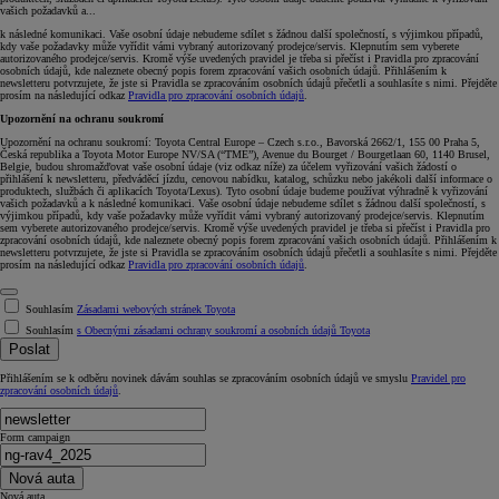
vašich požadavků a...
k následné komunikaci. Vaše osobní údaje nebudeme sdílet s žádnou další společností, s výjimkou případů,
kdy vaše požadavky může vyřídit vámi vybraný autorizovaný prodejce/servis. Klepnutím sem vyberete
autorizovaného prodejce/servis. Kromě výše uvedených pravidel je třeba si přečíst i Pravidla pro zpracování
osobních údajů, kde naleznete obecný popis forem zpracování vašich osobních údajů. Přihlášením k
newsletteru potvrzujete, že jste si Pravidla se zpracováním osobních údajů přečetli a souhlasíte s nimi. Přejděte
prosím na následující odkaz
Pravidla pro zpracování osobních údajů
.
Upozornění na ochranu soukromí
Upozornění na ochranu soukromí: Toyota Central Europe – Czech s.r.o., Bavorská 2662/1, 155 00 Praha 5,
Česká republika a Toyota Motor Europe NV/SA (“TME”), Avenue du Bourget / Bourgetlaan 60, 1140 Brusel,
Belgie, budou shromažďovat vaše osobní údaje (viz odkaz níže) za účelem vyřizování vašich žádostí o
přihlášení k newsletteru, předváděcí jízdu, cenovou nabídku, katalog, schůzku nebo jakékoli další informace o
produktech, službách či aplikacích Toyota/Lexus). Tyto osobní údaje budeme používat výhradně k vyřizování
vašich požadavků a k následné komunikaci. Vaše osobní údaje nebudeme sdílet s žádnou další společností, s
výjimkou případů, kdy vaše požadavky může vyřídit vámi vybraný autorizovaný prodejce/servis. Klepnutím
sem vyberete autorizovaného prodejce/servis. Kromě výše uvedených pravidel je třeba si přečíst i Pravidla pro
zpracování osobních údajů, kde naleznete obecný popis forem zpracování vašich osobních údajů. Přihlášením k
newsletteru potvrzujete, že jste si Pravidla se zpracováním osobních údajů přečetli a souhlasíte s nimi. Přejděte
prosím na následující odkaz
Pravidla pro zpracování osobních údajů
.
Souhlasím
Zásadami webových stránek Toyota
Souhlasím
s Obecnými zásadami ochrany soukromí a osobních údajů Toyota
Poslat
Přihlášením se k odběru novinek dávám souhlas se zpracováním osobních údajů ve smyslu
Pravidel pro
zpracování osobních údajů
.
Form campaign
Nová auta
Nová auta