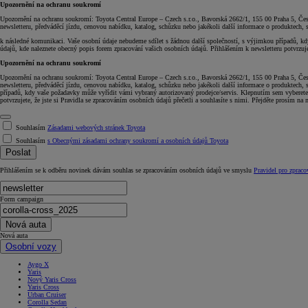
Upozornění na ochranu soukromí
Upozornění na ochranu soukromí: Toyota Central Europe – Czech s.r.o., Bavorská 2662/1, 155 00 Praha 5, Čes
newsletteru, předváděcí jízdu, cenovou nabídku, katalog, schůzku nebo jakékoli další informace o produktech,
k následné komunikaci. Vaše osobní údaje nebudeme sdílet s žádnou další společností, s výjimkou případů, kdy
údajů, kde naleznete obecný popis forem zpracování vašich osobních údajů. Přihlášením k newsletteru potvrzujet
Upozornění na ochranu soukromí
Upozornění na ochranu soukromí: Toyota Central Europe – Czech s.r.o., Bavorská 2662/1, 155 00 Praha 5, Čes
newsletteru, předváděcí jízdu, cenovou nabídku, katalog, schůzku nebo jakékoli další informace o produktech,
případů, kdy vaše požadavky může vyřídit vámi vybraný autorizovaný prodejce/servis. Klepnutím sem vyberete a
potvrzujete, že jste si Pravidla se zpracováním osobních údajů přečetli a souhlasíte s nimi. Přejděte prosím na 
Souhlasím
Zásadami webových stránek Toyota
Souhlasím
s Obecnými zásadami ochrany soukromí a osobních údajů Toyota
Poslat
Přihlášením se k odběru novinek dávám souhlas se zpracováním osobních údajů ve smyslu
Pravidel pro zpraco
Form campaign
Nová auta
Nová auta
Osobní vozy
Aygo X
Yaris
Nový Yaris Cross
Yaris Cross
Urban Cruiser
Corolla Sedan