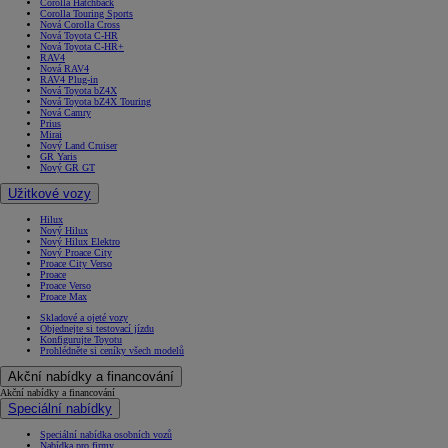
Corolla Hatchback
Corolla Touring Sports
Nová Corolla Cross
Nová Toyota C-HR
Nová Toyota C-HR+
RAV4
Nová RAV4
RAV4 Plug-in
Nová Toyota bZ4X
Nová Toyota bZ4X Touring
Nová Camry
Prius
Mirai
Nový Land Cruiser
GR Yaris
Nový GR GT
Užitkové vozy
Hilux
Nový Hilux
Nový Hilux Elektro
Nový Proace City
Proace City Verso
Proace
Proace Verso
Proace Max
Skladové a ojeté vozy
Objednejte si testovací jízdu
Konfigurujte Toyotu
Prohlédněte si ceníky všech modelů
Akční nabídky a financování
Akční nabídky a financování
Speciální nabídky
Speciální nabídka osobních vozů
Nabídka pro firmy