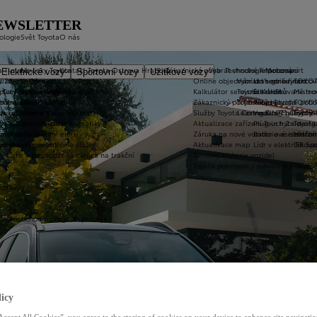
NEWSLETTER
ologie
Svět Toyota
O nás
a T-mate
Novinky Toyota
Kontakt Toyota Ostrava Hrabová
Zákaznická zóna
Vybrat vhodné financování
Technologie pohonu
Motorsport
Elektrické vozy
Sportovní vozy
Užitkové vozy
2026
y Toyota Connected/MyToyota
Kariéra
Online objednání do servisu
Vybrat vhodné financov
Let's go beyond
TOYOT
plety zimních kol
 CarPlay™ a Android Auto™
Výtvarná soutěž Auto Snů
Kalkulátor servisních úkonů
Toyota Kredit
Elektrifikované mo
Mistrov
užba na rok ZDARMA
m e-Call
Lovci Kilometrů
Zákaznický portál Moje Toyota
Toyota Easy
Plně hybridní poh
TOYOT
ruka Extracare
ce u Toyoty
Olympijské partnerství
Služby Toyota Connected/MyToyota
Leasing KINTO One
Vodíkový palivový 
Toyot
né údaje – emise, pneumatiky
Team Toyota
Aktualizace zařízení Touch 2 s navi
Plug-in hybrid
Toyota
m pro starší vozy
metodika měření emisí
Záruka na nové vozidlo a asistenční
Bateriové elektrom
Histor
adnění pneumatik
ní dosutpnosti online služeb
Aktualizace map
Lídr v elektrifiko
GR Spo
y Care – prodloužená záruka na trakční
Servisní historie vozidel
Toyota potvrzení / schválení / dopln
opravny
 velkoobchodní program prodeje
icy
Accept All Cookies”, you agree to the storing of cookies on your device to enhance site navigation