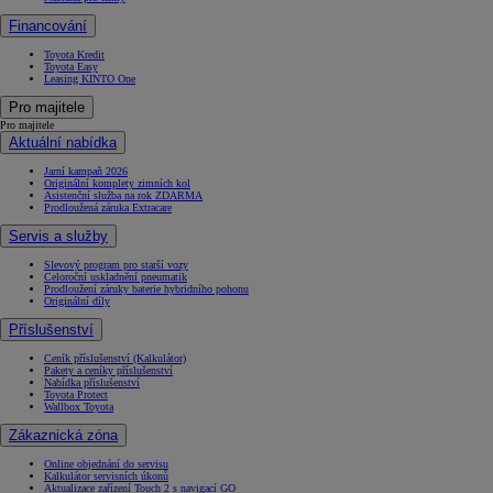
Financování
Toyota Kredit
Toyota Easy
Leasing KINTO One
Pro majitele
Pro majitele
Aktuální nabídka
Jarní kampaň 2026
Originální komplety zimních kol
Asistenční služba na rok ZDARMA
Prodloužená záruka Extracare
Servis a služby
Slevový program pro starší vozy
Celoroční uskladnění pneumatik
Prodloužení záruky baterie hybridního pohonu
Originální díly
Příslušenství
Ceník příslušenství (Kalkulátor)
Pakety a ceníky příslušenství
Nabídka příslušenství
Toyota Protect
Wallbox Toyota
Zákaznická zóna
Online objednání do servisu
Kalkulátor servisních úkonů
Aktualizace zařízení Touch 2 s navigací GO