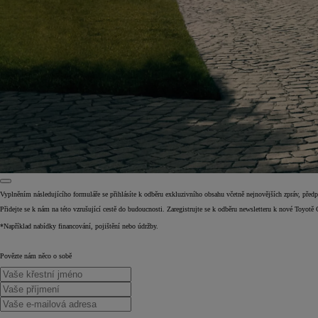
Vyplněním následujícího formuláře se přihlásíte k odběru exkluzivního obsahu včetně nejnovějších zpráv, pře
Přidejte se k nám na této vzrušující cestě do budoucnosti. Zaregistrujte se k odběru newsletteru k nové Toyotě
Od
399 000 Kč
s DPH
*Například nabídky financování, pojištění nebo údržby.
vč. zvýhodnění
20 000 Kč
Povězte nám něco o sobě
a bonusu za výkup
50 000 Kč
Yaris Cross
HYBRID