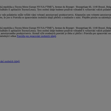
ká republika a Toyota Motor Europe NV/SA (“TME”), Avenue du Bourget / Bourgetlaan 60, 1140 Brusel, Belgie,
 službách či aplikacích Toyota/Lexus). Tyto osobní údaje budeme používat výhradně k vyřizování vašich požadav
 vaše požadavky může vyřídit vámi vybraný autorizovaný prodejce/servis. Klepnutím sem vyberete autorizovanéh
e, že jste si Pravidla se zpracováním osobních údajů přečetli a souhlasíte s nimi. Přejděte prosím na následuj
ká republika a Toyota Motor Europe NV/SA (“TME”), Avenue du Bourget / Bourgetlaan 60, 1140 Brusel, Belgie,
 službách či aplikacích Toyota/Lexus). Tyto osobní údaje budeme používat výhradně k vyřizování vašich požada
utorizovaného prodejce/servis. Kromě výše uvedených pravidel je třeba si přečíst i Pravidla pro zpracování os
následující odkaz
Pravidla pro zpracování osobních údajů
.
vání osobních údajů
.