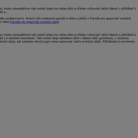
 budou shromažďovat vaše osobní údaje (viz odkaz níže) za účelem vyřizování vašich žádostí o přihlášení k
ků a...
o prodejce/servis. Kromě výše uvedených pravidel je třeba si přečíst i Pravidla pro zpracování osobních
ící odkaz
Pravidla pro zpracování osobních údajů
.
 budou shromažďovat vaše osobní údaje (viz odkaz níže) za účelem vyřizování vašich žádostí o přihlášení k
vků a k následné komunikaci. Vaše osobní údaje nebudeme sdílet s žádnou další společností, s výjimkou
obních údajů, kde naleznete obecný popis forem zpracování vašich osobních údajů. Přihlášením k newsletteru